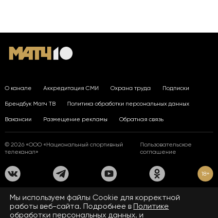
О канале
Аккредитация СМИ
Охрана труда
Подписки
Брендбук Матч ТВ
Политика обработки персональных данных
Вакансии
Размещение рекламы
Обратная связь
© 2026 «ООО «Национальный спортивный
Пользовательское
телеканал»
соглашение
18+
На сайте применяются рекомендательные технологии. Подробнее
Мы используем файлы Сookie для корректной
в
Правилах применения рекомендательных технологий.
работы веб-сайта. Подробнее в
Политике
обработки персональных данных.
и
Средство массовой информации сетевое издание «www.matchtv.ru»