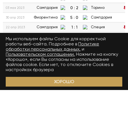
0
:
2
Сампдория
Торино
03 мая 2023
5
:
0
Фиорентина
Сампдория
30 апр 2023
1
:
1
Сампдория
Специя
22 апр 2023
1
:
1
Лечче
Сампдория
16 апр 2023
Мы используем файлы Сookie для корректной
работы веб-сайта. Подробнее в
Политике
2
:
3
Сампдория
Кремонезе
08 апр 2023
обработки персональных данных.
и
Пользовательском соглашении.
Нажмите на кнопку
3
:
0
Рома
Сампдория
02 апр 2023
«Хорошо», если Вы согласны на использование
файлов cookie. Если нет, то отключите Cookies в
3
:
1
Сампдория
Верона
19 мар 2023
настройках браузера
4
:
2
Ювентус
Сампдория
12 мар 2023
ХОРОШО
0
:
0
Сампдория
Салернитана
05 мар 2023
1
:
0
Лацио
Сампдория
27 фев 2023
1
:
2
Сампдория
Болонья
18 фев 2023
0
:
0
Сампдория
Интер
13 фев 2023
2
:
2
Монца
Сампдория
06 фев 2023