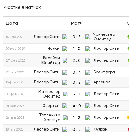
Участие в матчах
Дата
Матч
С
Манчестер
0
:
3
Лестер Сити
16 мар 2025
Юнайтед
1
:
0
Челси
Лестер Сити
09 мар 2025
Вест Хэм
2
:
0
Лестер Сити
27 фев 2025
Юнайтед
0
:
4
Лестер Сити
Брентфорд
21 фев 2025
0
:
2
Лестер Сити
Арсенал
15 фев 2025
Манчестер
2
:
1
Лестер Сити
07 фев 2025
Юнайтед
4
:
0
Эвертон
Лестер Сити
01 фев 2025
Тоттенхэм
1
:
2
Лестер Сити
26 янв 2025
Хотспур
0
:
2
Лестер Сити
Фулхэм
18 янв 2025