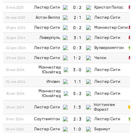
0
:
2
Лестер Сити
Кристал Пэлас
15 янв 2025
2
:
1
Астон Вилла
Лестер Сити
04 янв 2025
0
:
2
Лестер Сити
Манчестер Сити
29 дек 2024
3
:
1
Ливерпуль
Лестер Сити
26 дек 2024
0
:
3
Лестер Сити
Вулверхэмптон
22 дек 2024
1
:
2
Лестер Сити
Челси
23 ноя 2024
Манчестер
3
:
0
Лестер Сити
10 ноя 2024
Юнайтед
1
:
1
Ипсвич
Лестер Сити
02 ноя 2024
Манчестер
5
:
2
Лестер Сити
30 окт 2024
Юнайтед
Ноттингем
1
:
3
Лестер Сити
25 окт 2024
Форест
2
:
3
Саутгемптон
Лестер Сити
19 окт 2024
1
:
0
Лестер Сити
Борнмут
05 окт 2024