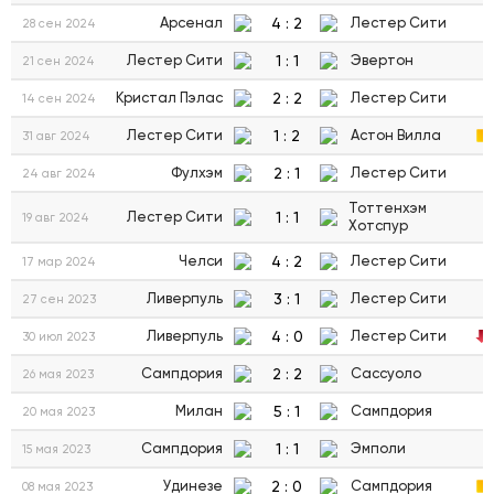
4
:
2
Арсенал
Лестер Сити
28 сен 2024
1
:
1
Лестер Сити
Эвертон
21 сен 2024
2
:
2
Кристал Пэлас
Лестер Сити
14 сен 2024
1
:
2
Лестер Сити
Астон Вилла
31 авг 2024
2
:
1
Фулхэм
Лестер Сити
24 авг 2024
Тоттенхэм
1
:
1
Лестер Сити
19 авг 2024
Хотспур
4
:
2
Челси
Лестер Сити
17 мар 2024
3
:
1
Ливерпуль
Лестер Сити
27 сен 2023
4
:
0
Ливерпуль
Лестер Сити
30 июл 2023
2
:
2
Сампдория
Сассуоло
26 мая 2023
5
:
1
Милан
Сампдория
20 мая 2023
1
:
1
Сампдория
Эмполи
15 мая 2023
2
:
0
Удинезе
Сампдория
08 мая 2023