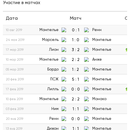
Участие в матчах
Дата
Матч
С
0
:
1
Монпелье
Ренн
10 авг 2019
1
:
0
Марсель
Монпелье
24 мая 2019
3
:
2
Лион
Монпелье
17 мар 2019
2
:
2
Монпелье
Анже
10 мар 2019
1
:
2
Бордо
Монпелье
05 мар 2019
5
:
1
ПСЖ
Монпелье
20 фев 2019
0
:
0
Лилль
Монпелье
17 фев 2019
2
:
2
Монпелье
Монако
10 фев 2019
1
:
1
Ним
Монпелье
03 фев 2019
0
:
0
Ренн
Монпелье
20 янв 2019
1
:
1
Дижон
Монпелье
13 янв 2019