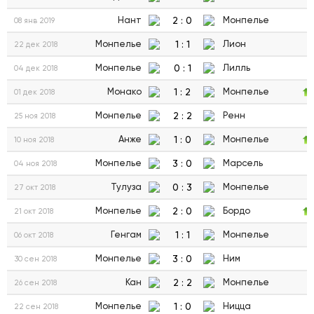
2
:
0
Нант
Монпелье
08 янв 2019
1
:
1
Монпелье
Лион
22 дек 2018
0
:
1
Монпелье
Лилль
04 дек 2018
1
:
2
Монако
Монпелье
01 дек 2018
2
:
2
Монпелье
Ренн
25 ноя 2018
1
:
0
Анже
Монпелье
10 ноя 2018
3
:
0
Монпелье
Марсель
04 ноя 2018
0
:
3
Тулуза
Монпелье
27 окт 2018
2
:
0
Монпелье
Бордо
21 окт 2018
1
:
1
Генгам
Монпелье
06 окт 2018
3
:
0
Монпелье
Ним
30 сен 2018
2
:
2
Кан
Монпелье
26 сен 2018
1
:
0
Монпелье
Ницца
22 сен 2018