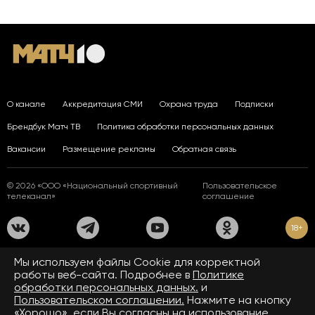
О канале
Аккредитация СМИ
Охрана труда
Подписки
Брендбук Матч ТВ
Политика обработки персональных данных
Вакансии
Размещение рекламы
Обратная связь
© 2026 «ООО «Национальный спортивный
Пользовательское
телеканал»
соглашение
18+
На сайте применяются рекомендательные технологии. Подробнее
Мы используем файлы Сookie для корректной
в
Правилах применения рекомендательных технологий.
работы веб-сайта. Подробнее в
Политике
обработки персональных данных.
и
Средство массовой информации сетевое издание «www.matchtv.ru»
зарегистрировано Федеральной службой по надзору в сфере связи,
Пользовательском соглашении.
Нажмите на кнопку
информационных технологий и массовых коммуникаций (Роскомнадзор).
«Хорошо», если Вы согласны на использование
Свидетельство о регистрации средства массовой информации ЭЛ № ФС 77 - 72390