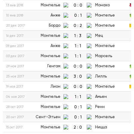
0
:
0
Монпелье
Монако
13 янв 2018
0
:
1
Анже
Монпелье
10 янв 2018
0
:
2
Бордо
Монпелье
20 дек 2017
1
:
3
Монпелье
Мец
16 дек 2017
1
:
1
Анже
Монпелье
09 дек 2017
1
:
1
Монпелье
Марсель
03 дек 2017
0
:
0
Генгам
Монпелье
29 ноя 2017
3
:
0
Монпелье
Лилль
25 ноя 2017
0
:
0
Лион
Монпелье
19 ноя 2017
1
:
1
Монпелье
Амьен
04 ноя 2017
0
:
1
Монпелье
Ренн
28 окт 2017
0
:
1
Сент-Этьен
Монпелье
20 окт 2017
2
:
0
Монпелье
Ницца
15 окт 2017