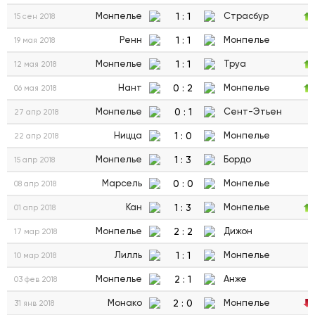
1
:
1
Монпелье
Страсбур
15 сен 2018
1
:
1
Ренн
Монпелье
19 мая 2018
1
:
1
Монпелье
Труа
12 мая 2018
0
:
2
Нант
Монпелье
06 мая 2018
0
:
1
Монпелье
Сент-Этьен
27 апр 2018
1
:
0
Ницца
Монпелье
22 апр 2018
1
:
3
Монпелье
Бордо
15 апр 2018
0
:
0
Марсель
Монпелье
08 апр 2018
1
:
3
Кан
Монпелье
01 апр 2018
2
:
2
Монпелье
Дижон
17 мар 2018
1
:
1
Лилль
Монпелье
10 мар 2018
2
:
1
Монпелье
Анже
03 фев 2018
2
:
0
Монако
Монпелье
31 янв 2018