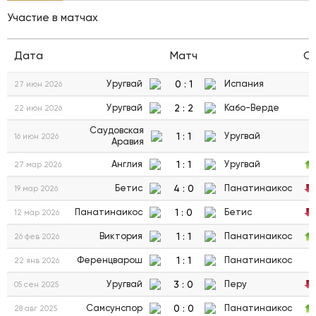
Участие в матчах
Дата
Матч
С
0
:
1
Уругвай
Испания
27 июн 2026
2
:
2
Уругвай
Кабо-Верде
22 июн 2026
Саудовская
1
:
1
Уругвай
16 июн 2026
Аравия
1
:
1
Англия
Уругвай
27 мар 2026
4
:
0
Бетис
Панатинаикос
19 мар 2026
1
:
0
Панатинаикос
Бетис
12 мар 2026
1
:
1
Виктория
Панатинаикос
26 фев 2026
1
:
1
Ференцварош
Панатинаикос
22 янв 2026
3
:
0
Уругвай
Перу
05 сен 2025
0
:
0
Самсунспор
Панатинаикос
28 авг 2025