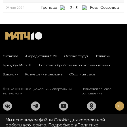
2
:
3
Гранада
Реал Сосьедад
09 мар 2024
О канале
Аккредитация СМИ
Охрана труда
Подписки
Брендбук Матч ТВ
Политика обработки персональных данных
Вакансии
Размещение рекламы
Обратная связь
© 2026 «ООО «Национальный спортивный
Пользовательское
телеканал»
соглашение
18+
На сайте применяются рекомендательные технологии. Подробнее
Мы используем файлы Сookie для корректной
в
Правилах применения рекомендательных технологий.
работы веб-сайта. Подробнее в
Политике