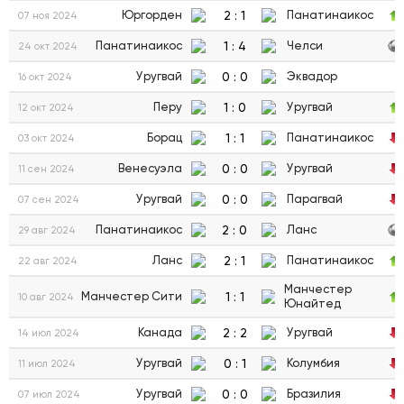
2
:
1
Юргорден
Панатинаикос
07 ноя 2024
1
:
4
Панатинаикос
Челси
24 окт 2024
0
:
0
Уругвай
Эквадор
16 окт 2024
1
:
0
Перу
Уругвай
12 окт 2024
1
:
1
Борац
Панатинаикос
03 окт 2024
0
:
0
Венесуэла
Уругвай
11 сен 2024
0
:
0
Уругвай
Парагвай
07 сен 2024
2
:
0
Панатинаикос
Ланс
29 авг 2024
2
:
1
Ланс
Панатинаикос
22 авг 2024
Манчестер
1
:
1
Манчестер Сити
10 авг 2024
Юнайтед
2
:
2
Канада
Уругвай
14 июл 2024
0
:
1
Уругвай
Колумбия
11 июл 2024
0
:
0
Уругвай
Бразилия
07 июл 2024