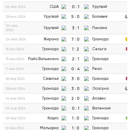
0
:
1
США
Уругвай
02 июл 2024
5
:
0
Уругвай
Боливия
28 июн 2024
24 июн
3
:
1
Уругвай
Панама
2024
7
:
0
Жирона
Гранада
24 мая 2024
1
:
2
Гранада
Сельта
19 мая 2024
2
:
1
Райо Вальекано
Гранада
15 мая 2024
0
:
4
Гранада
Реал
11 мая 2024
3
:
0
Севилья
Гранада
05 мая 2024
3
:
0
Гранада
Осасуна
28 апр 2024
2
:
0
Гранада
Алавес
14 апр 2024
0
:
1
Гранада
Валенсия
04 апр 2024
1
:
0
Кадис
Гранада
29 мар 2024
1
:
0
Мальорка
Гранада
16 мар 2024