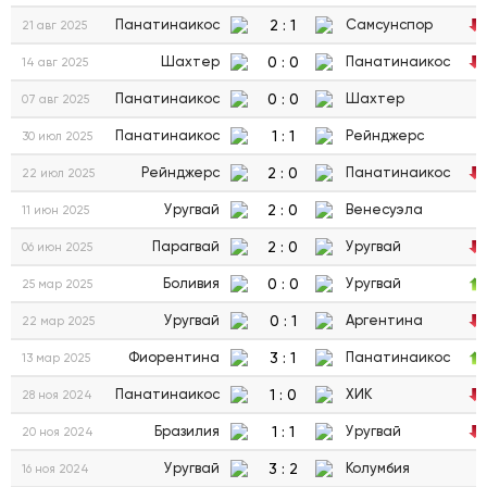
2
:
1
Панатинаикос
Самсунспор
21 авг 2025
0
:
0
Шахтер
Панатинаикос
14 авг 2025
0
:
0
Панатинаикос
Шахтер
07 авг 2025
1
:
1
Панатинаикос
Рейнджерс
30 июл 2025
2
:
0
Рейнджерс
Панатинаикос
22 июл 2025
2
:
0
Уругвай
Венесуэла
11 июн 2025
2
:
0
Парагвай
Уругвай
06 июн 2025
0
:
0
Боливия
Уругвай
25 мар 2025
0
:
1
Уругвай
Аргентина
22 мар 2025
3
:
1
Фиорентина
Панатинаикос
13 мар 2025
1
:
0
Панатинаикос
ХИК
28 ноя 2024
1
:
1
Бразилия
Уругвай
20 ноя 2024
3
:
2
Уругвай
Колумбия
16 ноя 2024