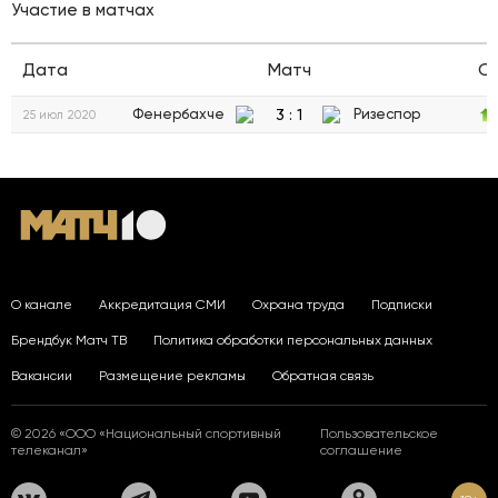
Участие в матчах
Дата
Матч
С
3
:
1
Фенербахче
Ризеспор
25 июл 2020
О канале
Аккредитация СМИ
Охрана труда
Подписки
Брендбук Матч ТВ
Политика обработки персональных данных
Вакансии
Размещение рекламы
Обратная связь
© 2026 «ООО «Национальный спортивный
Пользовательское
телеканал»
соглашение