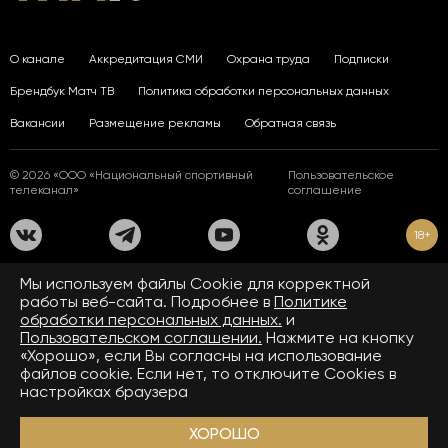
О канале
Аккредитация СМИ
Охрана труда
Подписки
Брендбук Матч ТВ
Политика обработки персональных данных
Вакансии
Размещение рекламы
Обратная связь
© 2026 «ООО «Национальный спортивный
Пользовательское
телеканал»
соглашение
18+
На сайте применяются рекомендательные технологии. Подробнее
Мы используем файлы Сookie для корректной
в
Правилах применения рекомендательных технологий.
работы веб-сайта. Подробнее в
Политике
обработки персональных данных.
и
Средство массовой информации сетевое издание «www.matchtv.ru»
зарегистрировано Федеральной службой по надзору в сфере связи,
Пользовательском соглашении.
Нажмите на кнопку
информационных технологий и массовых коммуникаций (Роскомнадзор).
«Хорошо», если Вы согласны на использование
Свидетельство о регистрации средства массовой информации ЭЛ № ФС 77 - 72390
файлов cookie. Если нет, то отключите Cookies в
от 28.02.2018. Название — www.matchtv.ru.
Учредитель (соучредители) СМИ сетевого издания «www.matchtv.ru»: ООО
настройках браузера
«Национальный спортивный телеканал», главный редактор СМИ сетевого издания
«www.matchtv.ru»: Конов В.А., номер телефона редакции СМИ сетевого издания
«www.matchtv.ru»: +7 (495) 653 84 19, адрес электронной почты редакции СМИ
ХОРОШО
сетевого издания «www.matchtv.ru»:
matchtv@matchtv.ru