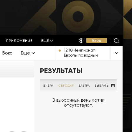
Вход
ПРИЛОЖЕНИЕ
ЕЩЁ
12:10 Чемпионат
Бокс
Ещё
Европы по водным
видам спорта.
Открытая вода.
РЕЗУЛЬТАТЫ
Мужчины 3 км. Прямая
трансляция из
Франции
ВЧЕРА
СЕГОДНЯ
ЗАВТРА
ВЫБРАТЬ
В выбранный день матчи
отсутствуют.