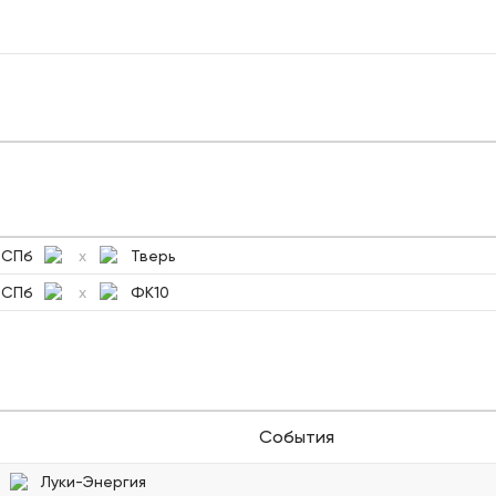
-СПб
Тверь
x
-СПб
ФК10
x
События
Луки-Энергия