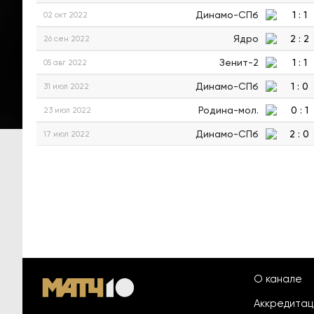
Динамо-СПб
1
:
1
02 окт 2022
Ядро
2
:
2
26 сен 2022
Зенит-2
1
:
1
05 авг 2022
Динамо-СПб
1
:
0
31 июл 2022
Родина-мол.
0
:
1
23 июл 2022
Динамо-СПб
2
:
0
17 июл 2022
О канале
Аккредита