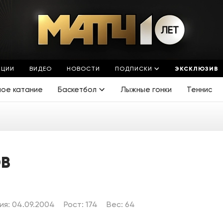
ЯЦИИ
ВИДЕО
НОВОСТИ
ПОДПИСКИ
ЭКСКЛЮЗИВ
ное катание
Баскетбол
Лыжные гонки
Теннис
ОВ
я: 04.09.2004
Рост: 174
Вес: 64