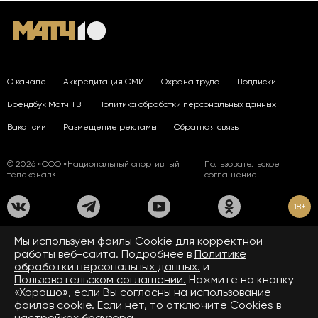
О канале
Аккредитация СМИ
Охрана труда
Подписки
Брендбук Матч ТВ
Политика обработки персональных данных
Вакансии
Размещение рекламы
Обратная связь
© 2026 «ООО «Национальный спортивный
Пользовательское
телеканал»
соглашение
18+
На сайте применяются рекомендательные технологии. Подробнее
Мы используем файлы Сookie для корректной
в
Правилах применения рекомендательных технологий.
работы веб-сайта. Подробнее в
Политике
обработки персональных данных.
и
Средство массовой информации сетевое издание «www.matchtv.ru»
зарегистрировано Федеральной службой по надзору в сфере связи,
Пользовательском соглашении.
Нажмите на кнопку
информационных технологий и массовых коммуникаций (Роскомнадзор).
«Хорошо», если Вы согласны на использование
Свидетельство о регистрации средства массовой информации ЭЛ № ФС 77 - 72390
файлов cookie. Если нет, то отключите Cookies в
от 28.02.2018. Название — www.matchtv.ru.
Учредитель (соучредители) СМИ сетевого издания «www.matchtv.ru»: ООО
настройках браузера