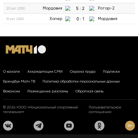
5
:
2
Мордовия
Ротор-2
20 окт 2000
0
:
1
Хопер
Мордовия
15 окт 2000
О канале
Аккредитация СМИ
Охрана труда
Подписки
Брендбук Матч ТВ
Политика обработки персональных данных
Вакансии
Размещение рекламы
Обратная связь
© 2026 «ООО «Национальный спортивный
Пользовательское
телеканал»
соглашение
18+