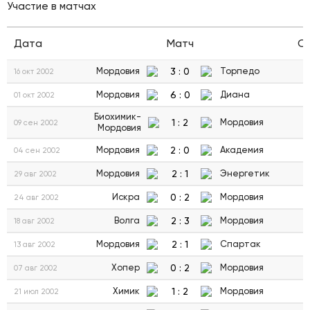
Участие в матчах
Дата
Матч
С
3
:
0
Мордовия
Торпедо
16 окт 2002
6
:
0
Мордовия
Диана
01 окт 2002
Биохимик-
1
:
2
Мордовия
09 сен 2002
Мордовия
2
:
0
Мордовия
Академия
04 сен 2002
2
:
1
Мордовия
Энергетик
29 авг 2002
0
:
2
Искра
Мордовия
24 авг 2002
2
:
3
Волга
Мордовия
18 авг 2002
2
:
1
Мордовия
Спартак
13 авг 2002
0
:
2
Хопер
Мордовия
07 авг 2002
1
:
2
Химик
Мордовия
21 июл 2002