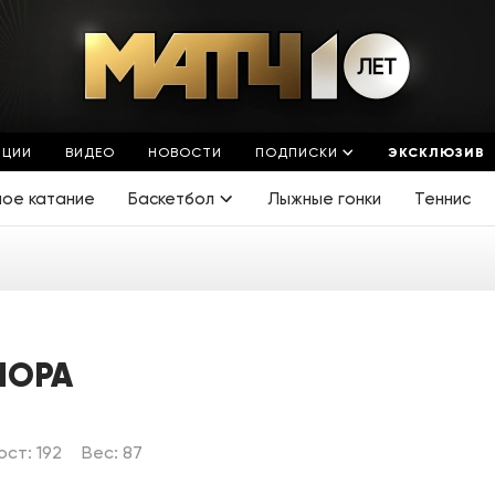
ЯЦИИ
ВИДЕО
НОВОСТИ
ПОДПИСКИ
ЭКСКЛЮЗИВ
ное катание
Баскетбол
Лыжные гонки
Теннис
ЧОРА
ост: 192
Вес: 87