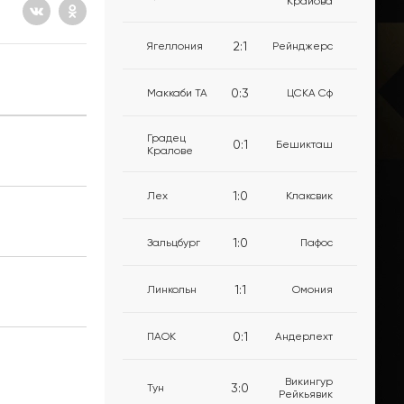
Крайова
2
:
1
Ягеллония
Рейнджерс
0
:
3
Маккаби ТА
ЦСКА Сф
Градец
0
:
1
Бешикташ
Кралове
1
:
0
Лех
Клаксвик
1
:
0
Зальцбург
Пафос
1
:
1
Линкольн
Омония
0
:
1
ПАОК
Андерлехт
Викингур
3
:
0
Тун
Рейкьявик