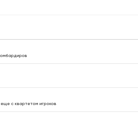
 бомбардиров
 еще с квартетом игроков