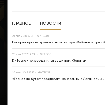
ГЛАВНОЕ
НОВОСТИ
21 янв 2018 15:01
ФУТБОЛ
Писарев просматривает экс-вратаря «Кубани» и трех
23 июн 2017 14:24
ФУТБОЛ
К «Тосно» присоединился защитник «Зенита»
22 мая 2017 13:15
ФУТБОЛ
«Тосно» не будет продлевать контракты с Логашовым и