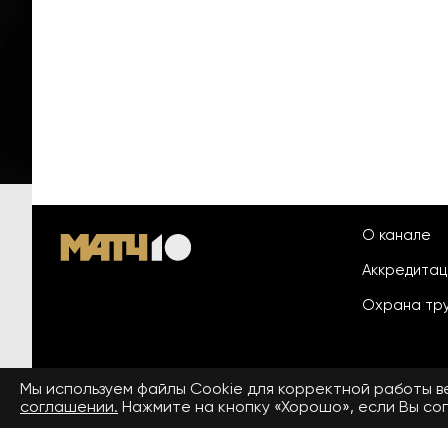
О канале
Аккредита
Охрана тр
Мы используем файлы Сookie для корректной работы 
© 2026 «ООО «Национальный
соглашении.
Нажмите на кнопку «Хорошо», если Вы сог
Пользовател
спортивный телеканал»