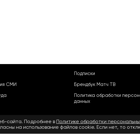
Подписки
ция СМИ
Брендбук Матч ТВ
уда
Политика обработки персон
данных
веб-сайта. Подробнее в
Политике обработки персональны
ласны на использование файлов cookie. Если нет, то отк
ьское соглашение