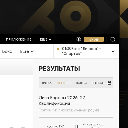
Вход
ПРИЛОЖЕНИЕ
ЕЩЁ
01:35 Бокс. "Динамо" -
Бокс
Ещё
"Спартак".
Трансляция из
Йошкар-Олы [16+]
РЕЗУЛЬТАТЫ
ВЧЕРА
СЕГОДНЯ
ЗАВТРА
ВЫБРАТЬ
Лига Европы 2026-27.
Квалификация
Третий квалификационный раунд
Университатя
1
:
1
Куопио ПС