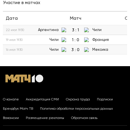
Участие в матчах
Дата
Матч
С
3
:
1
Аргентина
Чили
22 июл 1930
1
:
0
Чили
Франция
19 июл 1930
3
:
0
Чили
Мексика
16 июл 1930
О канале
Аккредитация СМИ
Охрана труда
Подписки
Брендбук Матч ТВ
Политика обработки персональных данных
Вакансии
Размещение рекламы
Обратная связь