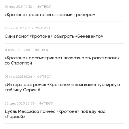
01 мар 2021 16:32
ФУТБОЛ
«Кротоне» расстался с главным тренером
17 янв 2021 19:01
ФУТБОЛ
Сими помог «Кротоне» обыграть «Беневенто»
11 янв 2021 17:58
ФУТБОЛ
«Кротоне» рассматривает возможность расставания
со Строппой
03 янв 2021 16:24
ФУТБОЛ
«Интер» разгромил «Кротоне» и возглавил турнирную
таблицу Серии А
22 дек 2020 22:35
ФУТБОЛ
Дубль Мессиаса принес «Кротоне» победу над
«Пармой»