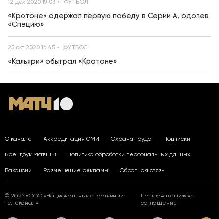
12 дек 2020 19:03
ФУТБОЛ
«Кротоне» одержал первую победу в Серии A, одолев
«Специю»
25 окт 2020 16:45
ФУТБОЛ
«Кальяри» обыграл «Кротоне»
О канале
Аккредитация СМИ
Охрана труда
Подписки
Брендбук Матч ТВ
Политика обработки персональных данных
Вакансии
Размещение рекламы
Обратная связь
© 2026 «ООО «Национальный спортивный
Пользовательское
телеканал»
соглашение