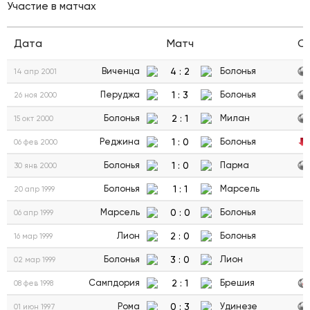
Участие в матчах
Дата
Матч
С
4
:
2
Виченца
Болонья
14 апр 2001
1
:
3
Перуджа
Болонья
26 ноя 2000
2
:
1
Болонья
Милан
15 окт 2000
1
:
0
Реджина
Болонья
06 фев 2000
1
:
0
Болонья
Парма
30 янв 2000
1
:
1
Болонья
Марсель
20 апр 1999
0
:
0
Марсель
Болонья
06 апр 1999
2
:
0
Лион
Болонья
16 мар 1999
3
:
0
Болонья
Лион
02 мар 1999
2
:
1
Сампдория
Брешия
08 фев 1998
0
:
3
Рома
Удинезе
01 июн 1997