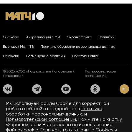
О канале
Аккредитация СМИ
Охрана труда
Подписки
Брендбук Матч ТВ
Политика обработки персональных данных
Вакансии
Размещение рекламы
Обратная связь
© 2026 «ООО «Национальный спортивный
Пользовательское
телеканал»
соглашение
18+
На сайте применяются рекомендательные технологии. Подробнее
Мы используем файлы Сookie для корректной
в
Правилах применения рекомендательных технологий.
работы веб-сайта. Подробнее в
Политике
обработки персональных данных.
и
Средство массовой информации сетевое издание «www.matchtv.ru»
зарегистрировано Федеральной службой по надзору в сфере связи,
Пользовательском соглашении.
Нажмите на кнопку
информационных технологий и массовых коммуникаций (Роскомнадзор).
«Хорошо», если Вы согласны на использование
Свидетельство о регистрации средства массовой информации ЭЛ № ФС 77 - 72390
файлов cookie. Если нет, то отключите Cookies в
от 28.02.2018. Название — www.matchtv.ru.