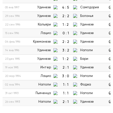
4
:
5
Удинезе
Сампдория
05 янв 1997
2
:
2
Удинезе
Болонья
29 сен 1996
1
:
2
Кальяри
Удинезе
22 сен 1996
0
:
1
Лацио
Удинезе
15 сен 1996
2
:
2
Кремонезе
Удинезе
04 фев 1996
3
:
2
Удинезе
Наполи
14 янв 1996
1
:
2
Удинезе
Бари
23 дек 1995
2
:
1
Интер
Удинезе
19 ноя 1995
3
:
0
Лацио
Наполи
20 мар 1994
1
:
1
Наполи
Фоджа
02 янв 1994
1
:
1
Пьяченца
Наполи
31 окт 1993
2
:
1
Наполи
Удинезе
26 сен 1993