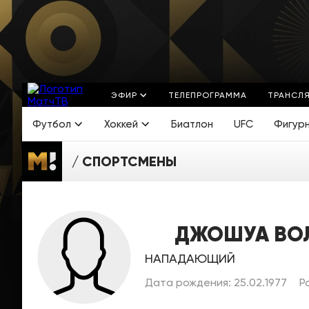
ЭФИР
ТЕЛЕПРОГРАММА
ТРАНСЛ
Футбол
Хоккей
Биатлон
UFC
Фигур
СПОРТСМЕНЫ
ДЖОШУА ВО
НАПАДАЮЩИЙ
Дата рождения: 25.02.1977
Р