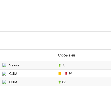
События
Чехия
77'
США
59'
США
82'