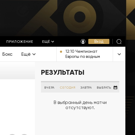
Вход
ПРИЛОЖЕНИЕ
ЕЩЁ
12:10 Чемпионат
Бокс
Ещё
Европы по водным
видам спорта.
Открытая вода.
РЕЗУЛЬТАТЫ
Мужчины 3 км. Прямая
трансляция из
Франции
ВЧЕРА
СЕГОДНЯ
ЗАВТРА
ВЫБРАТЬ
В выбранный день матчи
отсутствуют.