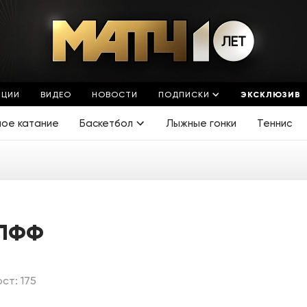
ЯЦИИ
ВИДЕО
НОВОСТИ
ПОДПИСКИ
ЭКСКЛЮЗИВ
ное катание
Баскетбол
Лыжные гонки
Теннис
ЛФФ
ост: 175