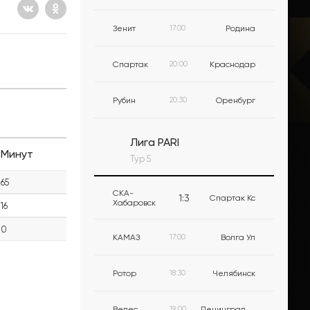
Зенит
17:00
Родина
Спартак
20:00
Краснодар
Рубин
20:30
Оренбург
Лига PARI
Минут
Тур 5
65
СКА-
1
:
3
Спартак Кс
Хабаровск
16
0
КАМАЗ
17:00
Волга Ул
Ротор
18:30
Челябинск
Велес
19:00
Ленинградец