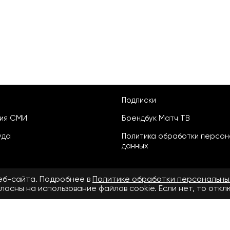
Подписки
ция СМИ
Брендбук Матч ТВ
уда
Политика обработки персон
данных
веб-сайта. Подробнее в
Политике обработки персональны
ласны на использование файлов cookie. Если нет, то отк
ьское соглашение
бнее в
Правилах применения рекомендательных технологий.
.ru» зарегистрировано Федеральной службой по надзору в сфере свя