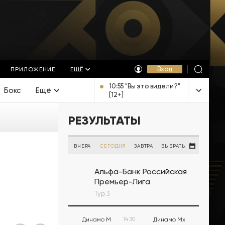
Вход
ПРИЛОЖЕНИЕ
ЕЩЁ
10:55 "Вы это видели?"
Бокс
Ещё
[12+]
РЕЗУЛЬТАТЫ
ВЧЕРА
СЕГОДНЯ
ЗАВТРА
ВЫБРАТЬ
Альфа-Банк Российская
Премьер-Лига
Тур 3
Динамо М
14:30
Динамо Мх