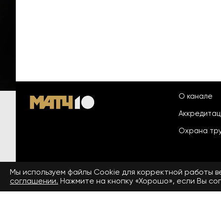
О канале
Аккредита
Охрана тр
Мы используем файлы Сookie для корректной работы 
© 2026 «ООО «Национальный
соглашении.
Нажмите на кнопку «Хорошо», если Вы сог
Пользовател
спортивный телеканал»
На сайте применяются рекомендательные технологии. Подро
Средство массовой информации сетевое издание «www.matchtv