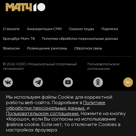
О канале
Аккредитация СМИ
Охрана труда
Подписки
Брендбук Матч ТВ
Политика обработки персональных данных
Вакансии
Размещение рекламы
Обратная связь
© 2026 «ООО «Национальный спортивный
Пользовательское
телеканал»
соглашение
18+
На сайте применяются рекомендательные технологии. Подробнее
Мы используем файлы Сookie для корректной
в
Правилах применения рекомендательных технологий.
работы веб-сайта. Подробнее в
Политике
обработки персональных данных.
и
Средство массовой информации сетевое издание «www.matchtv.ru»
зарегистрировано Федеральной службой по надзору в сфере связи,
Пользовательском соглашении.
Нажмите на кнопку
информационных технологий и массовых коммуникаций (Роскомнадзор).
«Хорошо», если Вы согласны на использование
Свидетельство о регистрации средства массовой информации ЭЛ № ФС 77 - 72390
файлов cookie. Если нет, то отключите Cookies в
от 28.02.2018. Название — www.matchtv.ru.
Учредитель (соучредители) СМИ сетевого издания «www.matchtv.ru»: ООО
настройках браузера
«Национальный спортивный телеканал», главный редактор СМИ сетевого издания
«www.matchtv.ru»: Конов В.А., номер телефона редакции СМИ сетевого издания