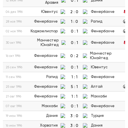
0
:
1
Дания
12 июн 1998
Аравия
2
:
0
Ювентус
Фенербахче
04 дек 1996
1
:
0
Фенербахче
Рапид
28 ноя 1996
0
:
1
Коджаелиспор
Фенербахче
02 ноя 1996
Манчестер
0
:
1
Фенербахче
30 окт 1996
Юнайтед
Манчестер
0
:
2
Фенербахче
16 окт 1996
Юнайтед
0
:
1
Фенербахче
Ювентус
25 сен 1996
1
:
1
Рапид
Фенербахче
11 сен 1996
5
:
1
Фенербахче
Алтай
25 авг 1996
1
:
1
Фенербахче
Маккаби
21 авг 1996
0
:
1
Маккаби
Фенербахче
07 авг 1996
3
:
0
Дания
Турция
19 июн 1996
3
:
0
Хорватия
Дания
16 июн 1996