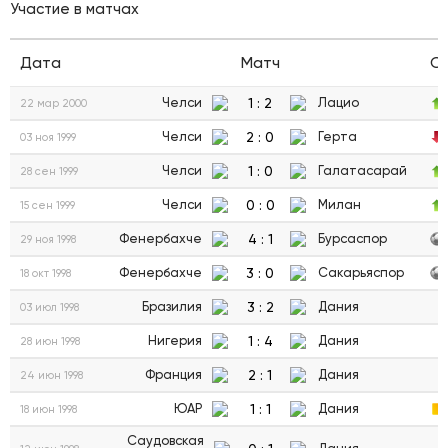
Участие в матчах
Дата
Матч
С
1
:
2
Челси
Лацио
22 мар 2000
2
:
0
Челси
Герта
03 ноя 1999
1
:
0
Челси
Галатасарай
28 сен 1999
0
:
0
Челси
Милан
15 сен 1999
4
:
1
Фенербахче
Бурсаспор
29 ноя 1998
3
:
0
Фенербахче
Сакарьяспор
18 окт 1998
3
:
2
Бразилия
Дания
03 июл 1998
1
:
4
Нигерия
Дания
28 июн 1998
2
:
1
Франция
Дания
24 июн 1998
1
:
1
ЮАР
Дания
18 июн 1998
Саудовская