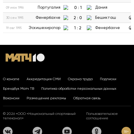
0
:
1
Португалия
Дания
09 июн 1996
2
:
0
Фенербахче
Бешикташ
30 сен 1995
1
:
2
Эскишехирспор
Фенербахче
19 авг 1995
О канале
Аккредитация СМИ
Охрана труда
Подписки
Брендбук Матч ТВ
Политика обработки персональных данных
Вакансии
Размещение рекламы
Обратная связь
© 2026 «ООО «Национальный спортивный
Пользовательское
телеканал»
соглашение
18+