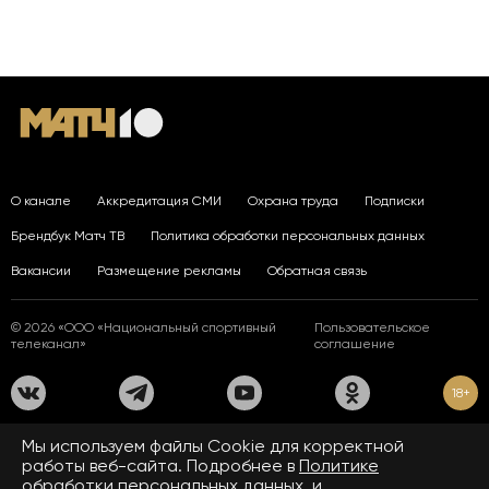
О канале
Аккредитация СМИ
Охрана труда
Подписки
Брендбук Матч ТВ
Политика обработки персональных данных
Вакансии
Размещение рекламы
Обратная связь
© 2026 «ООО «Национальный спортивный
Пользовательское
телеканал»
соглашение
18+
На сайте применяются рекомендательные технологии. Подробнее
Мы используем файлы Сookie для корректной
в
Правилах применения рекомендательных технологий.
работы веб-сайта. Подробнее в
Политике
обработки персональных данных.
и
Средство массовой информации сетевое издание «www.matchtv.ru»