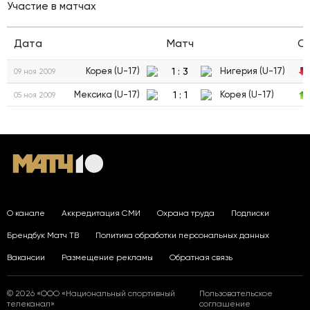
Участие в матчах
Дата
Матч
С
1
:
3
Корея (U-17)
Нигерия (U-17)
09 ноя 2009
1
:
1
Мексика (U-17)
Корея (U-17)
05 ноя 2009
О канале
Аккредитация СМИ
Охрана труда
Подписки
Брендбук Матч ТВ
Политика обработки персональных данных
Вакансии
Размещение рекламы
Обратная связь
© 2026 «ООО «Национальный спортивный
Пользовательское
телеканал»
соглашение