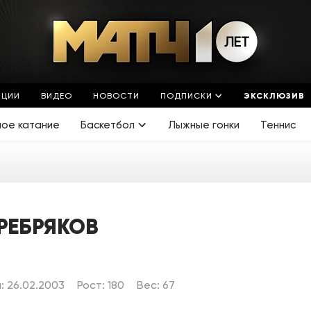
ЯЦИИ
ВИДЕО
НОВОСТИ
ПОДПИСКИ
ЭКСКЛЮЗИВ
ное катание
Баскетбол
Лыжные гонки
Теннис
РЕБРЯКОВ
 26.02.2003
Рост: 180
Вес: 67