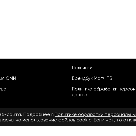
Подписки
ция СМИ
Брендбук Матч ТВ
уда
Политика обработки персон
данных
веб-сайта. Подробнее в
Политике обработки персональны
ласны на использование файлов cookie. Если нет, то отк
ьское соглашение
бнее в
Правилах применения рекомендательных технологий.