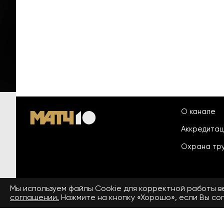
О канале
Аккредита
Охрана тр
Мы используем файлы Сookie для корректной работы 
© 2026 «ООО «Национальный
соглашении.
Нажмите на кнопку «Хорошо», если Вы сог
Пользовател
спортивный телеканал»
На сайте применяются рекомендательные технологии. Подро