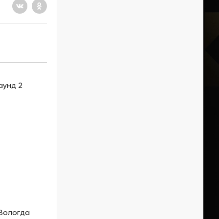
аунд 2
-Вологда