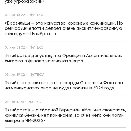
уже угроза жизни»
05 июл 18:22
ФУТБОЛ
«Бразильцы — это искусство, красивые комбинации. Но
сейчас Анчелотти делает очень дисциплинированную
команду» — Пятибратов
03 июл 21:02
ФУТБОЛ
Пятибратов допустил, что Франция и Аргентина вновь
сыграют в финале чемпионата мира
03 июл 19:02
ФУТБОЛ
Пятибратов считает, что рекорды Саленко и Фонтена
на чемпионатах мира не будут побиты в 2026 году
03 июл 17:35
ФУТБОЛ
Пятибратов — о сборной Германии: «Машина сломалась,
кончился бензин, нет понимания, за счет чего они могли
выиграть ЧМ‑2026»