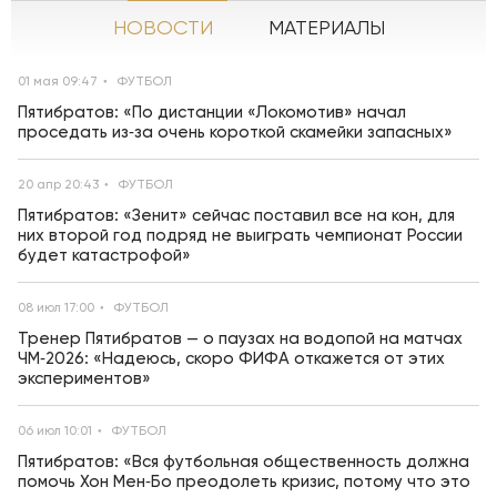
НОВОСТИ
МАТЕРИАЛЫ
01 мая 09:47
ФУТБОЛ
Пятибратов: «По дистанции «Локомотив» начал
проседать из‑за очень короткой скамейки запасных»
20 апр 20:43
ФУТБОЛ
Пятибратов: «Зенит» сейчас поставил все на кон, для
них второй год подряд не выиграть чемпионат России
будет катастрофой»
08 июл 17:00
ФУТБОЛ
Тренер Пятибратов — о паузах на водопой на матчах
ЧМ‑2026: «Надеюсь, скоро ФИФА откажется от этих
экспериментов»
06 июл 10:01
ФУТБОЛ
Пятибратов: «Вся футбольная общественность должна
помочь Хон Мен‑Бо преодолеть кризис, потому что это