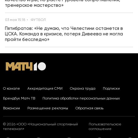
тренерское мастерство»
03 мая 15:18
ФУТБОЛ
Пятибратов: «Не думаю, что Челестини останется в
ЦСКА. Команда в кризисе, потеря Дивеева не могла
пройти бесследно»
О канале
Аккредитация СМИ
Охрана труда
Подписки
Брендбук Матч ТВ
Политика обработки персональных данных
Вакансии
Размещение рекламы
Обратная связь
© 2026 «ООО «Национальный спортивный
Пользовательское
телеканал»
соглашение