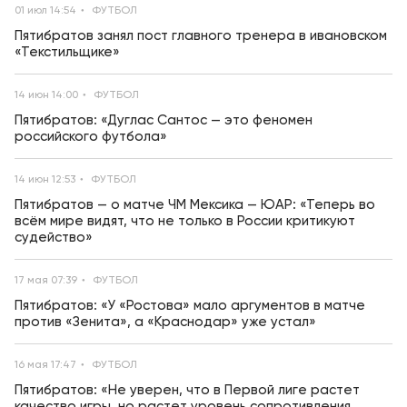
01 июл 14:54
ФУТБОЛ
Пятибратов занял пост главного тренера в ивановском
«Текстильщике»
14 июн 14:00
ФУТБОЛ
Пятибратов: «Дуглас Сантос — это феномен
российского футбола»
14 июн 12:53
ФУТБОЛ
Пятибратов — о матче ЧМ Мексика — ЮАР: «Теперь во
всём мире видят, что не только в России критикуют
судейство»
17 мая 07:39
ФУТБОЛ
Пятибратов: «У «Ростова» мало аргументов в матче
против «Зенита», а «Краснодар» уже устал»
16 мая 17:47
ФУТБОЛ
Пятибратов: «Не уверен, что в Первой лиге растет
качество игры, но растет уровень сопротивления,