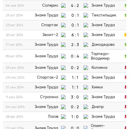
4
:
2
Солярис
Знамя Труда
04 ноя 2014
0
:
1
Знамя Труда
Текстильщик
29 окт 2014
0
:
1
Спартак
Знамя Труда
23 окт 2014
6
:
1
Зенит-2
Знамя Труда
20 окт 2014
2
:
3
Знамя Труда
Домодедово
17 окт 2014
Торпедо-
0
:
4
Знамя Труда
05 окт 2014
Владимир
0
:
2
Знамя Труда
Коломна
29 сен 2014
1
:
1
Спартак-2
Знамя Труда
23 сен 2014
1
:
1
Знамя Труда
Химки
17 сен 2014
3
:
0
Строгино
Знамя Труда
11 сен 2014
0
:
2
Знамя Труда
Днепр
04 сен 2014
1
:
0
Псков
Знамя Труда
28 авг 2014
Олимп-
0
:
0
Знамя Труда
22 авг 2014