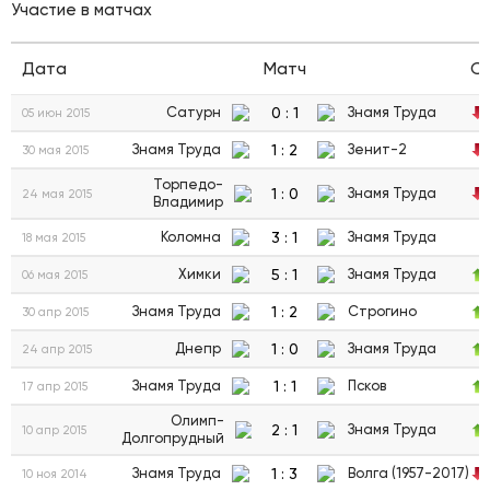
Участие в матчах
Дата
Матч
С
0
:
1
Сатурн
Знамя Труда
05 июн 2015
1
:
2
Знамя Труда
Зенит-2
30 мая 2015
Торпедо-
1
:
0
Знамя Труда
24 мая 2015
Владимир
3
:
1
Коломна
Знамя Труда
18 мая 2015
5
:
1
Химки
Знамя Труда
06 мая 2015
1
:
2
Знамя Труда
Строгино
30 апр 2015
1
:
0
Днепр
Знамя Труда
24 апр 2015
1
:
1
Знамя Труда
Псков
17 апр 2015
Олимп-
2
:
1
Знамя Труда
10 апр 2015
Долгопрудный
1
:
3
Знамя Труда
Волга (1957-2017)
10 ноя 2014