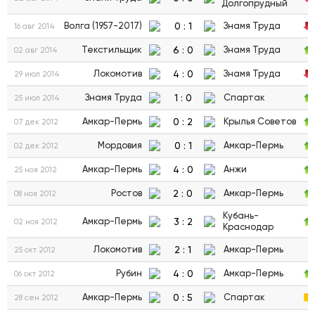
Долгопрудный
0
:
1
Волга (1957-2017)
Знамя Труда
16 авг 2014
6
:
0
Текстильщик
Знамя Труда
02 авг 2014
4
:
0
Локомотив
Знамя Труда
29 июл 2014
1
:
0
Знамя Труда
Спартак
25 июл 2014
0
:
2
Амкар-Пермь
Крылья Советов
07 дек 2012
0
:
1
Мордовия
Амкар-Пермь
02 дек 2012
4
:
0
Амкар-Пермь
Анжи
25 ноя 2012
2
:
0
Ростов
Амкар-Пермь
08 ноя 2012
Кубань-
3
:
2
Амкар-Пермь
02 ноя 2012
Краснодар
2
:
1
Локомотив
Амкар-Пермь
25 окт 2012
4
:
0
Рубин
Амкар-Пермь
06 окт 2012
0
:
5
Амкар-Пермь
Спартак
28 сен 2012