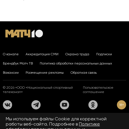
О канале
Аккредитация СМИ
Охрана труда
Подписки
Брендбук Матч ТВ
Политика обработки персональных данных
Вакансии
Размещение рекламы
Обратная связь
© 2026 «ООО «Национальный спортивный
Пользовательское
телеканал»
соглашение
18+
На сайте применяются рекомендательные технологии. Подробнее
Мы используем файлы Сookie для корректной
в
Правилах применения рекомендательных технологий.
работы веб-сайта. Подробнее в
Политике