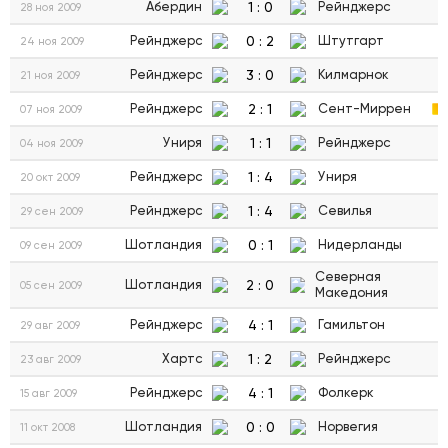
1
:
0
Абердин
Рейнджерс
28 ноя 2009
0
:
2
Рейнджерс
Штутгарт
24 ноя 2009
3
:
0
Рейнджерс
Килмарнок
21 ноя 2009
2
:
1
Рейнджерс
Сент-Миррен
07 ноя 2009
1
:
1
Униря
Рейнджерс
04 ноя 2009
1
:
4
Рейнджерс
Униря
20 окт 2009
1
:
4
Рейнджерс
Севилья
29 сен 2009
0
:
1
Шотландия
Нидерланды
09 сен 2009
Северная
2
:
0
Шотландия
05 сен 2009
Македония
4
:
1
Рейнджерс
Гамильтон
29 авг 2009
1
:
2
Хартс
Рейнджерс
23 авг 2009
4
:
1
Рейнджерс
Фолкерк
15 авг 2009
0
:
0
Шотландия
Норвегия
11 окт 2008