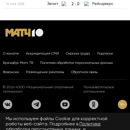
2
:
0
Зенит
Рейнджерс
14 мая 2008
О канале
Аккредитация СМИ
Охрана труда
Подписки
Брендбук Матч ТВ
Политика обработки персональных данных
Вакансии
Размещение рекламы
Обратная связь
© 2026 «ООО «Национальный спортивный
Пользовательское
телеканал»
соглашение
18+
На сайте применяются рекомендательные технологии. Подробнее
Мы используем файлы Сookie для корректной
в
Правилах применения рекомендательных технологий.
работы веб-сайта. Подробнее в
Политике
обработки персональных данных.
и
Средство массовой информации сетевое издание «www.matchtv.ru»