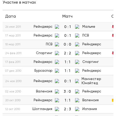
Участие в матчах
Дата
Матч
С
0
:
1
Рейнджерс
Мальме
26 июл 2011
0
:
1
Рейнджерс
ПСВ
17 мар 2011
0
:
0
ПСВ
Рейнджерс
10 мар 2011
2
:
2
Спортинг
Рейнджерс
24 фев 2011
1
:
1
Рейнджерс
Спортинг
17 фев 2011
1
:
1
Бурсаспор
Рейнджерс
07 дек 2010
Манчестер
0
:
1
Рейнджерс
24 ноя 2010
Юнайтед
3
:
0
Валенсия
Рейнджерс
02 ноя 2010
1
:
1
Рейнджерс
Валенсия
20 окт 2010
2
:
3
Шотландия
Испания
12 окт 2010