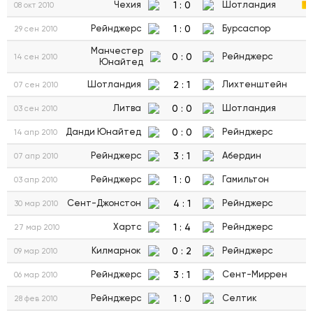
1
:
0
Чехия
Шотландия
08 окт 2010
1
:
0
Рейнджерс
Бурсаспор
29 сен 2010
Манчестер
0
:
0
Рейнджерс
14 сен 2010
Юнайтед
2
:
1
Шотландия
Лихтенштейн
07 сен 2010
0
:
0
Литва
Шотландия
03 сен 2010
0
:
0
Данди Юнайтед
Рейнджерс
14 апр 2010
3
:
1
Рейнджерс
Абердин
07 апр 2010
1
:
0
Рейнджерс
Гамильтон
03 апр 2010
4
:
1
Сент-Джонстон
Рейнджерс
30 мар 2010
1
:
4
Хартс
Рейнджерс
27 мар 2010
0
:
2
Килмарнок
Рейнджерс
09 мар 2010
3
:
1
Рейнджерс
Сент-Миррен
06 мар 2010
1
:
0
Рейнджерс
Селтик
28 фев 2010