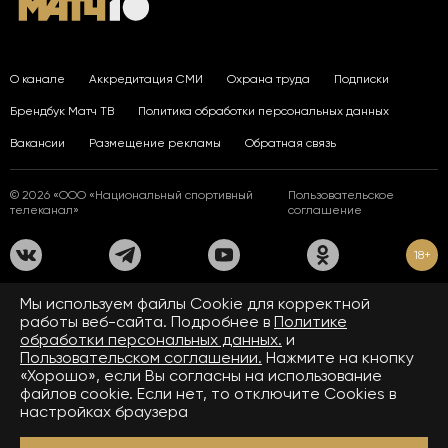
О канале
Аккредитация СМИ
Охрана труда
Подписки
Брендбук Матч ТВ
Политика обработки персональных данных
Вакансии
Размещение рекламы
Обратная связь
© 2026 «ООО «Национальный спортивный
Пользовательское
телеканал»
соглашение
18+
На сайте применяются рекомендательные технологии. Подробнее
Мы используем файлы Сookie для корректной
в
Правилах применения рекомендательных технологий.
работы веб-сайта. Подробнее в
Политике
обработки персональных данных.
и
Средство массовой информации сетевое издание «www.matchtv.ru»
зарегистрировано Федеральной службой по надзору в сфере связи,
Пользовательском соглашении.
Нажмите на кнопку
информационных технологий и массовых коммуникаций (Роскомнадзор).
«Хорошо», если Вы согласны на использование
Свидетельство о регистрации средства массовой информации ЭЛ № ФС 77 - 72390
файлов cookie. Если нет, то отключите Cookies в
от 28.02.2018. Название — www.matchtv.ru.
Учредитель (соучредители) СМИ сетевого издания «www.matchtv.ru»: ООО
настройках браузера
«Национальный спортивный телеканал», главный редактор СМИ сетевого издания
«www.matchtv.ru»: Конов В.А., номер телефона редакции СМИ сетевого издания
«www.matchtv.ru»: +7 (495) 653 84 19, адрес электронной почты редакции СМИ