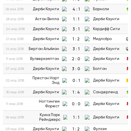
4
:
1
Дерби Каунти
Барнсли
06 мая 2018
1
:
1
Астон Вилла
Дерби Каунти
28 апр 2018
3
:
1
Дерби Каунти
Кардифф Сити
24 апр 2018
1
:
2
Дерби Каунти
Мидлсбро
21 апр 2018
3
:
1
Бертон Альбион
Дерби Каунти
14 апр 2018
2
:
0
Вулверхэмптон
Дерби Каунти
11 апр 2018
3
:
0
Дерби Каунти
Болтон
07 апр 2018
Престон Норт
0
:
1
Дерби Каунти
02 апр 2018
Энд
1
:
4
Дерби Каунти
Сандерленд
30 мар 2018
Ноттингем
0
:
0
Дерби Каунти
11 мар 2018
Форест
Куинз Парк
1
:
1
Дерби Каунти
06 мар 2018
Рейнджерс
1
:
2
Дерби Каунти
Фулхэм
03 мар 2018