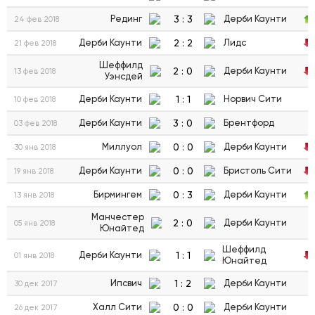
3
:
3
Рединг
Дерби Каунти
24 фев 2018
2
:
2
Дерби Каунти
Лидс
21 фев 2018
Шеффилд
2
:
0
Дерби Каунти
13 фев 2018
Уэнсдей
1
:
1
Дерби Каунти
Норвич Сити
10 фев 2018
3
:
0
Дерби Каунти
Брентфорд
03 фев 2018
0
:
0
Миллуол
Дерби Каунти
30 янв 2018
0
:
0
Дерби Каунти
Бристоль Сити
19 янв 2018
0
:
3
Бирмингем
Дерби Каунти
13 янв 2018
Манчестер
2
:
0
Дерби Каунти
05 янв 2018
Юнайтед
Шеффилд
1
:
1
Дерби Каунти
01 янв 2018
Юнайтед
1
:
2
Ипсвич
Дерби Каунти
30 дек 2017
0
:
0
Халл Сити
Дерби Каунти
26 дек 2017