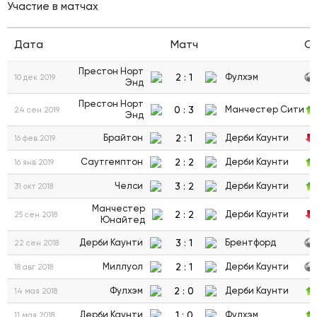
Участие в матчах
Дата
Матч
С
Престон Норт
2
:
1
Фулхэм
10 дек 2019
Энд
Престон Норт
0
:
3
Манчестер Сити
24 сен 2019
Энд
2
:
1
Брайтон
Дерби Каунти
16 фев 2019
2
:
2
Саутгемптон
Дерби Каунти
16 янв 2019
3
:
2
Челси
Дерби Каунти
31 окт 2018
Манчестер
2
:
2
Дерби Каунти
25 сен 2018
Юнайтед
3
:
1
Дерби Каунти
Брентфорд
22 сен 2018
2
:
1
Миллуол
Дерби Каунти
18 авг 2018
2
:
0
Фулхэм
Дерби Каунти
14 мая 2018
1
:
0
Дерби Каунти
Фулхэм
11 мая 2018