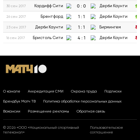
0
:
0
Кардифф Сити
Дерби Каунти
30 сен 2017
1
:
1
Брентфорд
Дерби Каунти
26 сен 2017
1
:
1
Дерби Каунти
Бирмингем
23 сен 2017
4
:
1
Бристоль Сити
Дерби Каунти
16 сен 2017
О канале
Аккредитация СМИ
Охрана труда
Подписки
Брендбук Матч ТВ
Политика обработки персональных данных
Вакансии
Размещение рекламы
Обратная связь
© 2026 «ООО «Национальный спортивный
Пользовательское
телеканал»
соглашение