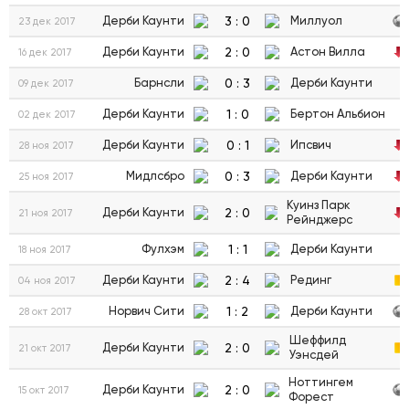
3
:
0
Дерби Каунти
Миллуол
23 дек 2017
2
:
0
Дерби Каунти
Астон Вилла
16 дек 2017
0
:
3
Барнсли
Дерби Каунти
09 дек 2017
1
:
0
Дерби Каунти
Бертон Альбион
02 дек 2017
0
:
1
Дерби Каунти
Ипсвич
28 ноя 2017
0
:
3
Мидлсбро
Дерби Каунти
25 ноя 2017
Куинз Парк
2
:
0
Дерби Каунти
21 ноя 2017
Рейнджерс
1
:
1
Фулхэм
Дерби Каунти
18 ноя 2017
2
:
4
Дерби Каунти
Рединг
04 ноя 2017
1
:
2
Норвич Сити
Дерби Каунти
28 окт 2017
Шеффилд
2
:
0
Дерби Каунти
21 окт 2017
Уэнсдей
Ноттингем
2
:
0
Дерби Каунти
15 окт 2017
Форест