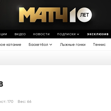
ЯЦИИ
ВИДЕО
НОВОСТИ
ПОДПИСКИ
ЭКСКЛЮЗИВ
ное катание
Баскетбол
Лыжные гонки
Теннис
В
ост: 170
Вес: 66