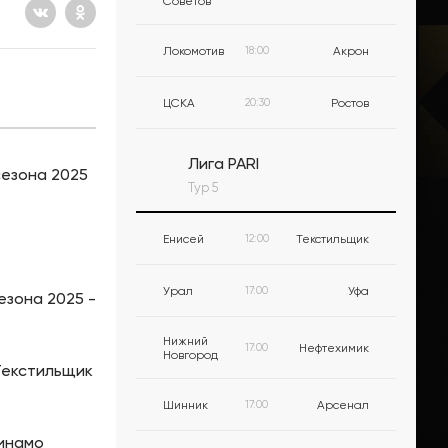
Советов
Локомотив
18:00
Акрон
ЦСКА
20:30
Ростов
Лига PARI
сезона 2025
Тур 5
Енисей
12:00
Текстильщик
Урал
17:00
Уфа
езона 2025 -
Нижний
17:00
Нефтехимик
Новгород
 Текстильщик
Шинник
17:00
Арсенал
Динамо