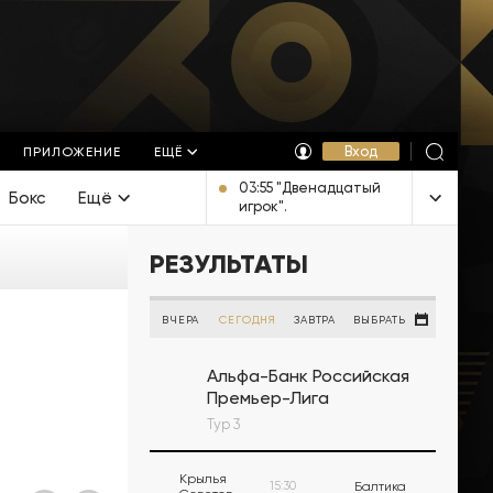
Вход
ПРИЛОЖЕНИЕ
ЕЩЁ
03:55 "Двенадцатый
Бокс
Ещё
игрок".
Документальный
фильм [16+]
РЕЗУЛЬТАТЫ
ВЧЕРА
СЕГОДНЯ
ЗАВТРА
ВЫБРАТЬ
Альфа-Банк Российская
Премьер-Лига
Тур 3
Крылья
15:30
Балтика