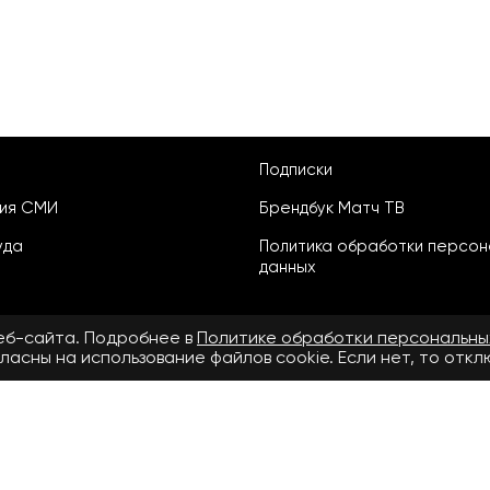
Подписки
ция СМИ
Брендбук Матч ТВ
уда
Политика обработки персон
данных
веб-сайта. Подробнее в
Политике обработки персональны
ласны на использование файлов cookie. Если нет, то отк
ьское соглашение
бнее в
Правилах применения рекомендательных технологий.
.ru» зарегистрировано Федеральной службой по надзору в сфере свя
й информации ЭЛ № ФС 77 - 72390 от 28.02.2018. Название — www.matcht
v.ru»: ООО «Национальный спортивный телеканал», главный редактор С
(495) 653 84 19, адрес электронной почты редакции СМИ сетевого издан