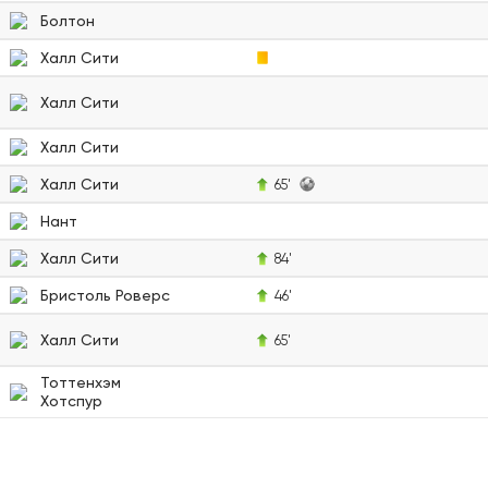
Болтон
Халл Сити
Халл Сити
Халл Сити
Халл Сити
65'
Нант
Халл Сити
84'
Бристоль Роверс
46'
Халл Сити
65'
Тоттенхэм
Хотспур