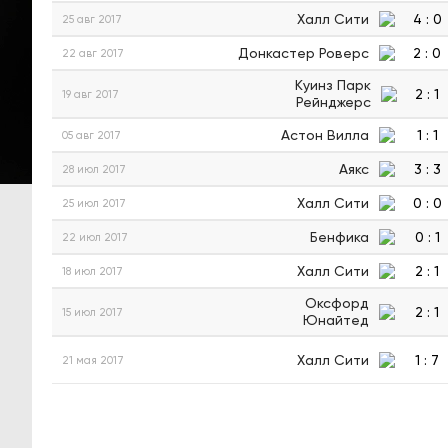
Халл Сити
4
:
0
25 авг 2017
Донкастер Роверс
2
:
0
22 авг 2017
Куинз Парк
2
:
1
19 авг 2017
Рейнджерс
Астон Вилла
1
:
1
05 авг 2017
Аякс
3
:
3
28 июл 2017
Халл Сити
0
:
0
25 июл 2017
Бенфика
0
:
1
22 июл 2017
Халл Сити
2
:
1
18 июл 2017
Оксфорд
2
:
1
15 июл 2017
Юнайтед
Халл Сити
1
:
7
21 мая 2017