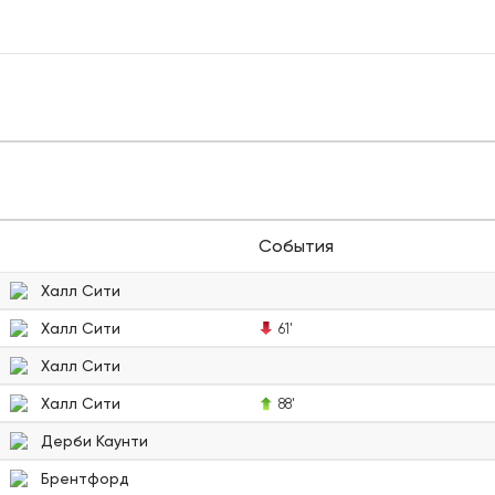
События
Халл Сити
Халл Сити
61'
Халл Сити
Халл Сити
88'
Дерби Каунти
Брентфорд