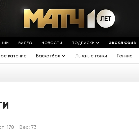
ЯЦИИ
ВИДЕО
НОВОСТИ
ПОДПИСКИ
ЭКСКЛЮЗИВ
ное катание
Баскетбол
Лыжные гонки
Теннис
ТИ
ст: 178
Вес: 73