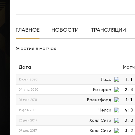
ГЛАВНОЕ
НОВОСТИ
ТРАНСЛЯЦИИ
Участие в матчах
Дата
Матч
Лидс
1
:
1
16 сен 2020
Ротерем
2
:
3
04 янв 2020
Брентфорд
1
:
1
06 мая 2018
Челси
4
:
0
16 фев 2018
Халл Сити
0
:
0
26 дек 2017
Халл Сити
3
:
2
09 дек 2017