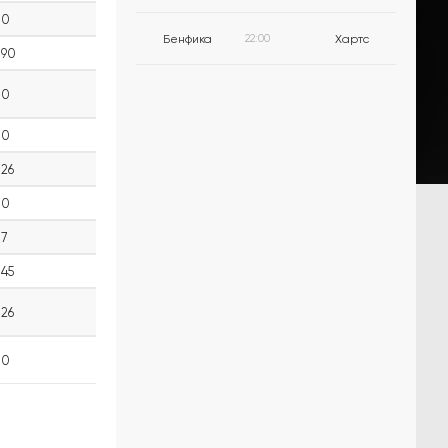
0
Бенфика
22:00
Хартс
90
0
0
26
0
7
45
26
0