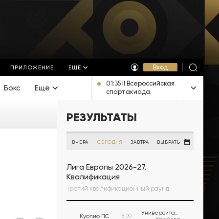
Вход
ПРИЛОЖЕНИЕ
ЕЩЁ
01:35 II Всероссийская
Бокс
Ещё
спартакиада.
Регби-7. Трансляция
из Казани [12+]
РЕЗУЛЬТАТЫ
ВЧЕРА
СЕГОДНЯ
ЗАВТРА
ВЫБРАТЬ
Лига Европы 2026-27.
Квалификация
Третий квалификационный раунд
Университатя
Куопио ПС
18:00