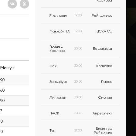
Крайова
Ягеллония
19:00
Рейнджерс
Маккаби ТА
19:00
ЦСКА Сф
Градец
20:00
Бешикташ
Кралове
Лех
20:00
Клаксвик
Минут
90
Зальцбург
20:00
Пафос
60
Линкольн
20:00
Омония
90
3
ПАОК
20:45
Андерлехт
0
Викингур
Тун
21:00
0
Рейкьявик