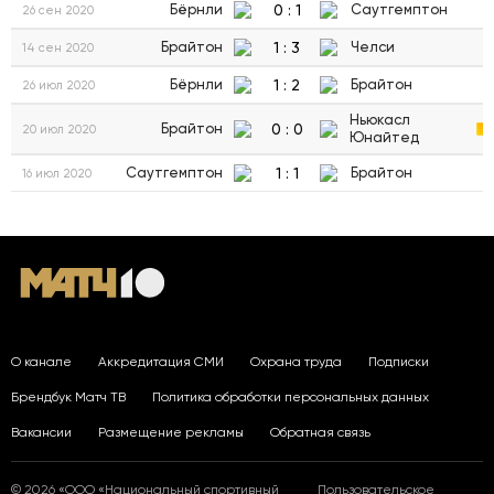
0
:
1
Бёрнли
Саутгемптон
26 сен 2020
1
:
3
Брайтон
Челси
14 сен 2020
1
:
2
Бёрнли
Брайтон
26 июл 2020
Ньюкасл
0
:
0
Брайтон
20 июл 2020
Юнайтед
1
:
1
Саутгемптон
Брайтон
16 июл 2020
О канале
Аккредитация СМИ
Охрана труда
Подписки
Брендбук Матч ТВ
Политика обработки персональных данных
Вакансии
Размещение рекламы
Обратная связь
© 2026 «ООО «Национальный спортивный
Пользовательское