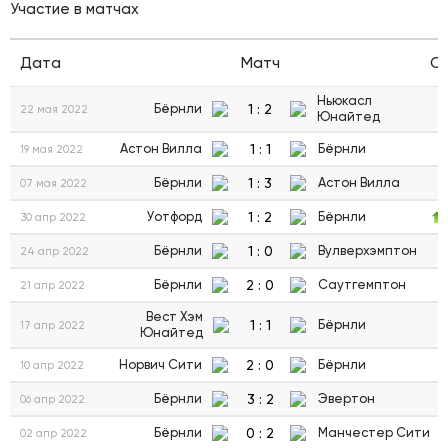
Участие в матчах
Дата
Матч
С
Ньюкасл
1
:
2
Бёрнли
22 мая 2022
Юнайтед
1
:
1
Астон Вилла
Бёрнли
19 мая 2022
1
:
3
Бёрнли
Астон Вилла
07 мая 2022
1
:
2
Уотфорд
Бёрнли
30 апр 2022
1
:
0
Бёрнли
Вулверхэмптон
24 апр 2022
2
:
0
Бёрнли
Саутгемптон
21 апр 2022
Вест Хэм
1
:
1
Бёрнли
17 апр 2022
Юнайтед
2
:
0
Норвич Сити
Бёрнли
10 апр 2022
3
:
2
Бёрнли
Эвертон
06 апр 2022
0
:
2
Бёрнли
Манчестер Сити
02 апр 2022