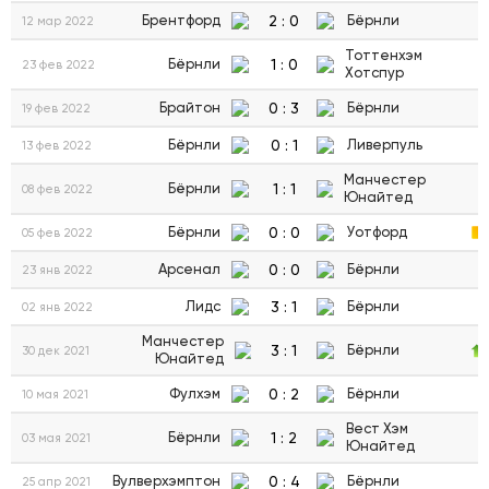
2
:
0
Брентфорд
Бёрнли
12 мар 2022
Тоттенхэм
1
:
0
Бёрнли
23 фев 2022
Хотспур
0
:
3
Брайтон
Бёрнли
19 фев 2022
0
:
1
Бёрнли
Ливерпуль
13 фев 2022
Манчестер
1
:
1
Бёрнли
08 фев 2022
Юнайтед
0
:
0
Бёрнли
Уотфорд
05 фев 2022
0
:
0
Арсенал
Бёрнли
23 янв 2022
3
:
1
Лидс
Бёрнли
02 янв 2022
Манчестер
3
:
1
Бёрнли
30 дек 2021
Юнайтед
0
:
2
Фулхэм
Бёрнли
10 мая 2021
Вест Хэм
1
:
2
Бёрнли
03 мая 2021
Юнайтед
0
:
4
Вулверхэмптон
Бёрнли
25 апр 2021