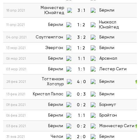
Манчестер
3
:
1
Бёрнли
18 апр 2021
Юнайтед
Ньюкасл
1
:
2
Бёрнли
11 апр 2021
Юнайтед
3
:
2
Саутгемптон
Бёрнли
04 апр 2021
1
:
2
Эвертон
Бёрнли
13 мар 2021
1
:
1
Бёрнли
Арсенал
06 мар 2021
1
:
1
Бёрнли
Лестер Сити
03 мар 2021
Тоттенхэм
4
:
0
Бёрнли
28 фев 2021
Хотспур
0
:
3
Кристал Пэлас
Бёрнли
13 фев 2021
0
:
2
Бёрнли
Борнмут
09 фев 2021
1
:
1
Бёрнли
Брайтон
06 фев 2021
0
:
2
Бёрнли
Манчестер Сити
03 фев 2021
2
:
0
Челси
Бёрнли
31 янв 2021