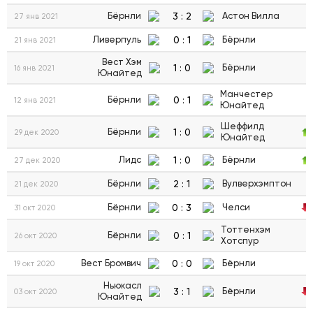
3
:
2
Бёрнли
Астон Вилла
27 янв 2021
0
:
1
Ливерпуль
Бёрнли
21 янв 2021
Вест Хэм
1
:
0
Бёрнли
16 янв 2021
Юнайтед
Манчестер
0
:
1
Бёрнли
12 янв 2021
Юнайтед
Шеффилд
1
:
0
Бёрнли
29 дек 2020
Юнайтед
1
:
0
Лидс
Бёрнли
27 дек 2020
2
:
1
Бёрнли
Вулверхэмптон
21 дек 2020
0
:
3
Бёрнли
Челси
31 окт 2020
Тоттенхэм
0
:
1
Бёрнли
26 окт 2020
Хотспур
0
:
0
Вест Бромвич
Бёрнли
19 окт 2020
Ньюкасл
3
:
1
Бёрнли
03 окт 2020
Юнайтед