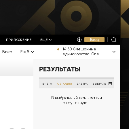
Вход
ПРИЛОЖЕНИЕ
ЕЩЁ
14:30 Смешанные
Бокс
Ещё
единоборства. One
FC. Прямая
трансляция из
РЕЗУЛЬТАТЫ
Таиланда
ВЧЕРА
СЕГОДНЯ
ЗАВТРА
ВЫБРАТЬ
В выбранный день матчи
отсутствуют.