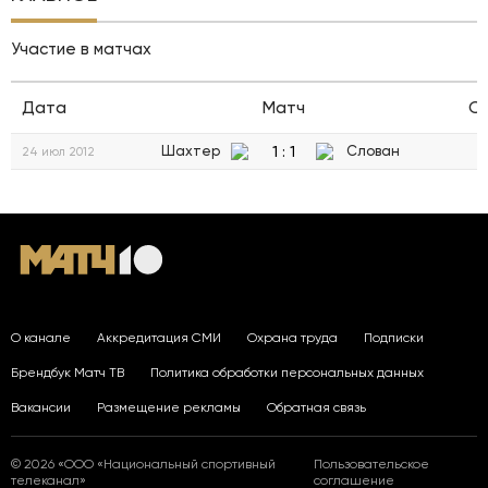
Участие в матчах
Дата
Матч
С
1
:
1
Шахтер
Слован
24 июл 2012
О канале
Аккредитация СМИ
Охрана труда
Подписки
Брендбук Матч ТВ
Политика обработки персональных данных
Вакансии
Размещение рекламы
Обратная связь
© 2026 «ООО «Национальный спортивный
Пользовательское
телеканал»
соглашение