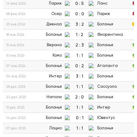
0
:
5
Париж
Ланс
14 фев 2026
0
:
0
Осер
Париж
08 фев 2026
3
:
2
Дженоа
Болонья
25 янв 2026
1
:
2
Болонья
Фиорентина
18 янв 2026
2
:
3
Верона
Болонья
15 янв 2026
1
:
1
Комо
Болонья
10 янв 2026
0
:
2
Болонья
Аталанта
07 янв 2026
3
:
1
Интер
Болонья
04 янв 2026
1
:
1
Болонья
Сассуоло
28 дек 2025
2
:
0
Наполи
Болонья
22 дек 2025
1
:
1
Болонья
Интер
19 дек 2025
0
:
1
Болонья
Ювентус
14 дек 2025
1
:
1
Лацио
Болонья
07 дек 2025