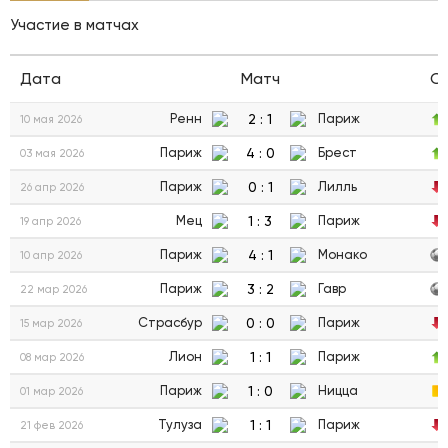
Участие в матчах
Дата
Матч
С
2
:
1
Ренн
Париж
10 мая 2026
4
:
0
Париж
Брест
03 мая 2026
0
:
1
Париж
Лилль
26 апр 2026
1
:
3
Мец
Париж
19 апр 2026
4
:
1
Париж
Монако
10 апр 2026
3
:
2
Париж
Гавр
22 мар 2026
0
:
0
Страсбур
Париж
15 мар 2026
1
:
1
Лион
Париж
08 мар 2026
1
:
0
Париж
Ницца
01 мар 2026
1
:
1
Тулуза
Париж
21 фев 2026