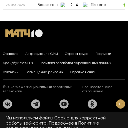
2
:
4
Бешикташ
Гёзтепе
24 ноя 2024
О канале
Аккредитация СМИ
Охрана труда
Подписки
Брендбук Матч ТВ
Политика обработки персональных данных
Вакансии
Размещение рекламы
Обратная связь
© 2026 «ООО «Национальный спортивный
Пользовательское
телеканал»
соглашение
18+
На сайте применяются рекомендательные технологии. Подробнее
Мы используем файлы Сookie для корректной
в
Правилах применения рекомендательных технологий.
работы веб-сайта. Подробнее в
Политике