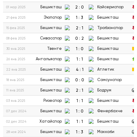
2
:
0
Бешикташ
Кайсериспор
01 мар 2025
1
:
3
Эюпспор
Бешикташ
21 фев 2025
2
:
1
Бешикташ
Трабзонспор
15 фев 2025
0
:
2
Сивасспор
Бешикташ
08 фев 2025
1
:
0
Твенте
Бешикташ
30 янв 2025
1
:
1
Антальяспор
Бешикташ
26 янв 2025
4
:
1
Бешикташ
Атлетик
22 янв 2025
0
:
0
Бешикташ
Самсунспор
18 янв 2025
2
:
1
Бешикташ
Бодрум
11 янв 2025
1
:
1
Ризеспор
Бешикташ
03 янв 2025
1
:
0
Бешикташ
Фенербахче
07 дек 2024
1
:
1
Хатайспор
Бешикташ
02 дек 2024
1
:
3
Бешикташ
Маккаби
28 ноя 2024