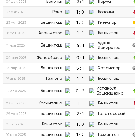
2
:
1
Болонья
Парма
04 дек 2025
1
:
0
Рома
Болонья
23 авг 2025
1
:
2
Бешикташ
Ризеспор
25 мая 2025
1
:
1
Аланьяспор
Бешикташ
18 мая 2025
Адана
4
:
1
Бешикташ
11 мая 2025
Демирспор
0
:
1
Фенербахче
Бешикташ
04 мая 2025
5
:
1
Бешикташ
Хатайспор
25 апр 2025
1
:
1
Гёзтепе
Бешикташ
19 апр 2025
Истанбул
0
:
2
Бешикташ
12 апр 2025
Башакшехир
1
:
1
Касымпаша
Бешикташ
07 апр 2025
2
:
1
Бешикташ
Галатасарай
29 мар 2025
1
:
0
Коньяспор
Бешикташ
15 мар 2025
1
:
2
Бешикташ
Газиантеп
10 мар 2025