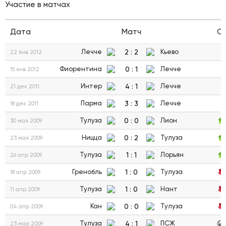
Участие в матчах
Дата
Матч
С
2
:
2
Лечче
Кьево
22 янв 2012
0
:
1
Фиорентина
Лечче
15 янв 2012
4
:
1
Интер
Лечче
21 дек 2011
3
:
3
Парма
Лечче
18 дек 2011
0
:
0
Тулуза
Лион
30 мая 2009
0
:
2
Ницца
Тулуза
23 мая 2009
1
:
1
Тулуза
Лорьян
26 апр 2009
1
:
0
Гренобль
Тулуза
18 апр 2009
1
:
0
Тулуза
Нант
11 апр 2009
0
:
0
Кан
Тулуза
04 апр 2009
4
:
1
Тулуза
ПСЖ
23 мар 2009