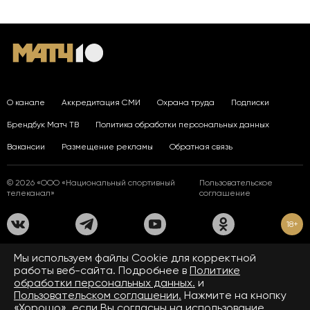
О канале
Аккредитация СМИ
Охрана труда
Подписки
Брендбук Матч ТВ
Политика обработки персональных данных
Вакансии
Размещение рекламы
Обратная связь
© 2026 «ООО «Национальный спортивный
Пользовательское
телеканал»
соглашение
18+
На сайте применяются рекомендательные технологии. Подробнее
Мы используем файлы Сookie для корректной
в
Правилах применения рекомендательных технологий.
работы веб-сайта. Подробнее в
Политике
обработки персональных данных.
и
Средство массовой информации сетевое издание «www.matchtv.ru»
зарегистрировано Федеральной службой по надзору в сфере связи,
Пользовательском соглашении.
Нажмите на кнопку
информационных технологий и массовых коммуникаций (Роскомнадзор).
«Хорошо», если Вы согласны на использование
Свидетельство о регистрации средства массовой информации ЭЛ № ФС 77 - 72390