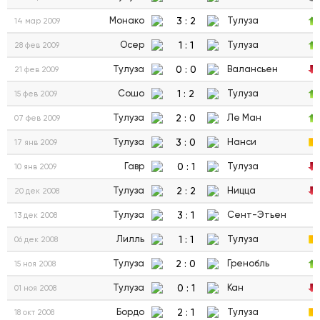
3
:
2
Монако
Тулуза
14 мар 2009
1
:
1
Осер
Тулуза
28 фев 2009
0
:
0
Тулуза
Валансьен
21 фев 2009
1
:
2
Сошо
Тулуза
15 фев 2009
2
:
0
Тулуза
Ле Ман
07 фев 2009
3
:
0
Тулуза
Нанси
17 янв 2009
0
:
1
Гавр
Тулуза
10 янв 2009
2
:
2
Тулуза
Ницца
20 дек 2008
3
:
1
Тулуза
Сент-Этьен
13 дек 2008
1
:
1
Лилль
Тулуза
06 дек 2008
2
:
0
Тулуза
Гренобль
15 ноя 2008
0
:
1
Тулуза
Кан
01 ноя 2008
2
:
1
Бордо
Тулуза
18 окт 2008