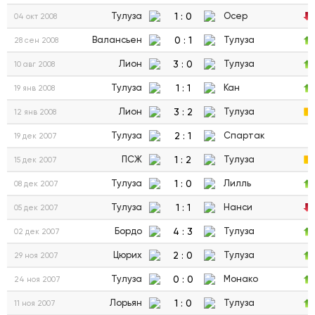
1
:
0
Тулуза
Осер
04 окт 2008
0
:
1
Валансьен
Тулуза
28 сен 2008
3
:
0
Лион
Тулуза
10 авг 2008
1
:
1
Тулуза
Кан
19 янв 2008
3
:
2
Лион
Тулуза
12 янв 2008
2
:
1
Тулуза
Спартак
19 дек 2007
1
:
2
ПСЖ
Тулуза
15 дек 2007
1
:
0
Тулуза
Лилль
08 дек 2007
1
:
1
Тулуза
Нанси
05 дек 2007
4
:
3
Бордо
Тулуза
02 дек 2007
2
:
0
Цюрих
Тулуза
29 ноя 2007
0
:
0
Тулуза
Монако
24 ноя 2007
1
:
0
Лорьян
Тулуза
11 ноя 2007