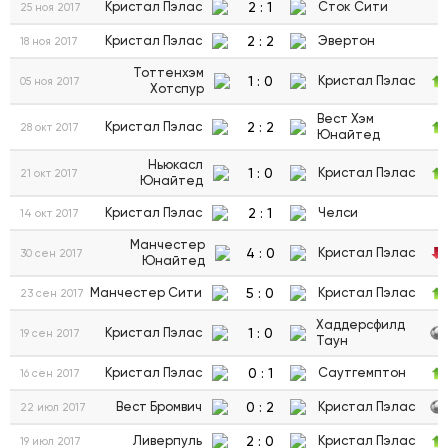
2
:
1
Кристал Пэлас
Сток Сити
25 ноя 2017
2
:
2
Кристал Пэлас
Эвертон
18 ноя 2017
Тоттенхэм
1
:
0
Кристал Пэлас
05 ноя 2017
Хотспур
Вест Хэм
2
:
2
Кристал Пэлас
28 окт 2017
Юнайтед
Ньюкасл
1
:
0
Кристал Пэлас
21 окт 2017
Юнайтед
2
:
1
Кристал Пэлас
Челси
14 окт 2017
Манчестер
4
:
0
Кристал Пэлас
30 сен 2017
Юнайтед
5
:
0
Манчестер Сити
Кристал Пэлас
23 сен 2017
Хаддерсфилд
1
:
0
Кристал Пэлас
19 сен 2017
Таун
0
:
1
Кристал Пэлас
Саутгемптон
16 сен 2017
0
:
2
Вест Бромвич
Кристал Пэлас
22 июл 2017
2
:
0
Ливерпуль
Кристал Пэлас
19 июл 2017