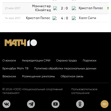
Манчестер
2
:
0
Кристал Пэлас
21 мая 2017
Юнайтед
4
:
0
Кристал Пэлас
Халл Сити
14 мая 2017
О канале
Аккредитация СМИ
Охрана труда
Подписки
Брендбук Матч ТВ
Политика обработки персональных данных
Вакансии
Размещение рекламы
Обратная связь
© 2026 «ООО «Национальный спортивный
Пользовательское
телеканал»
соглашение
18+