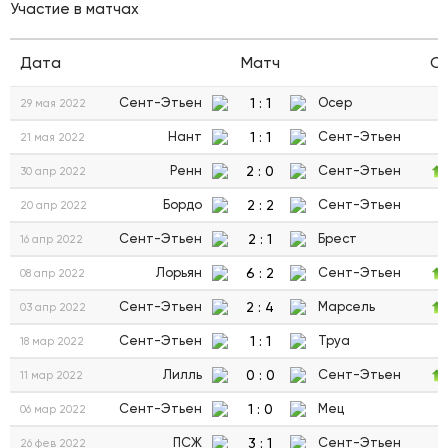
Участие в матчах
Дата
Матч
С
1
:
1
Сент-Этьен
Осер
29 мая 2022
1
:
1
Нант
Сент-Этьен
21 мая 2022
2
:
0
Ренн
Сент-Этьен
30 апр 2022
2
:
2
Бордо
Сент-Этьен
20 апр 2022
2
:
1
Сент-Этьен
Брест
16 апр 2022
6
:
2
Лорьян
Сент-Этьен
08 апр 2022
2
:
4
Сент-Этьен
Марсель
03 апр 2022
1
:
1
Сент-Этьен
Труа
18 мар 2022
0
:
0
Лилль
Сент-Этьен
11 мар 2022
1
:
0
Сент-Этьен
Мец
06 мар 2022
3
:
1
ПСЖ
Сент-Этьен
26 фев 2022