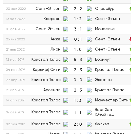
2
:
2
Сент-Этьен
Страсбур
20 фев 2022
1
:
2
Клермон
Сент-Этьен
13 фев 2022
3
:
1
Сент-Этьен
Монпелье
05 фев 2022
0
:
1
Анже
Сент-Этьен
26 янв 2022
1
:
0
Лион
Сент-Этьен
21 янв 2022
5
:
3
Кристал Пэлас
Борнмут
12 мая 2019
2
:
3
Кардифф Сити
Кристал Пэлас
04 мая 2019
0
:
0
Кристал Пэлас
Эвертон
27 апр 2019
2
:
3
Арсенал
Кристал Пэлас
21 апр 2019
1
:
3
Кристал Пэлас
Манчестер Сити
14 апр 2019
Вест Хэм
1
:
1
Кристал Пэлас
09 фев 2019
Юнайтед
2
:
0
Кристал Пэлас
Фулхэм
02 фев 2019