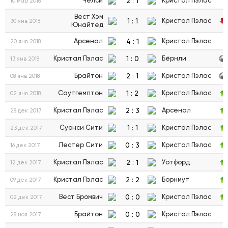
2
:
1
Челси
Кристал Пэлас
10 мар 2018
Вест Хэм
1
:
1
Кристал Пэлас
30 янв 2018
Юнайтед
4
:
1
Арсенал
Кристал Пэлас
20 янв 2018
1
:
0
Кристал Пэлас
Бёрнли
13 янв 2018
2
:
1
Брайтон
Кристал Пэлас
08 янв 2018
1
:
2
Саутгемптон
Кристал Пэлас
02 янв 2018
2
:
3
Кристал Пэлас
Арсенал
28 дек 2017
1
:
1
Суонси Сити
Кристал Пэлас
23 дек 2017
0
:
3
Лестер Сити
Кристал Пэлас
16 дек 2017
2
:
1
Кристал Пэлас
Уотфорд
12 дек 2017
2
:
2
Кристал Пэлас
Борнмут
09 дек 2017
0
:
0
Вест Бромвич
Кристал Пэлас
02 дек 2017
0
:
0
Брайтон
Кристал Пэлас
28 ноя 2017