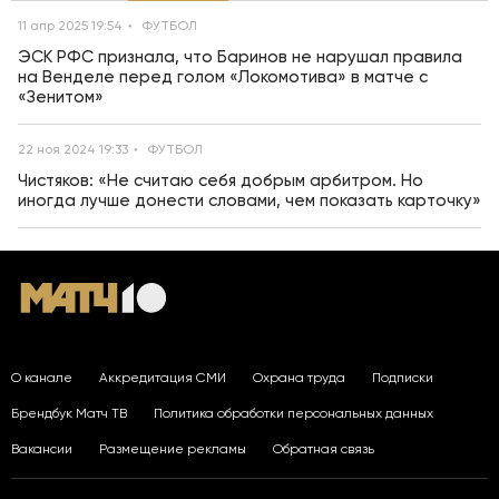
11 апр 2025 19:54
ФУТБОЛ
ЭСК РФС признала, что Баринов не нарушал правила
на Венделе перед голом «Локомотива» в матче с
«Зенитом»
22 ноя 2024 19:33
ФУТБОЛ
Чистяков: «Не считаю себя добрым арбитром. Но
иногда лучше донести словами, чем показать карточку»
О канале
Аккредитация СМИ
Охрана труда
Подписки
Брендбук Матч ТВ
Политика обработки персональных данных
Вакансии
Размещение рекламы
Обратная связь