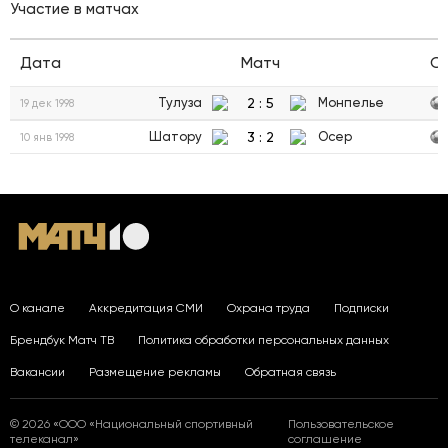
Участие в матчах
Дата
Матч
С
2
:
5
Тулуза
Монпелье
19 дек 1998
3
:
2
Шатору
Осер
10 янв 1998
О канале
Аккредитация СМИ
Охрана труда
Подписки
Брендбук Матч ТВ
Политика обработки персональных данных
Вакансии
Размещение рекламы
Обратная связь
© 2026 «ООО «Национальный спортивный
Пользовательское
телеканал»
соглашение