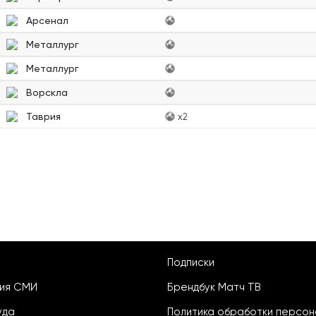
Арсенал
Металлург
Металлург
Ворскла
Таврия
x2
Подписки
ция СМИ
Брендбук Матч ТВ
уда
Политика обработки персон