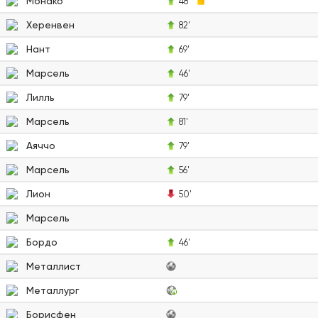
Монако
48'
Херенвен
82'
Нант
69'
Марсель
46'
Лилль
79'
Марсель
81'
Аяччо
79'
Марсель
56'
Лион
50'
Марсель
Бордо
46'
Металлист
Металлург
Борисфен