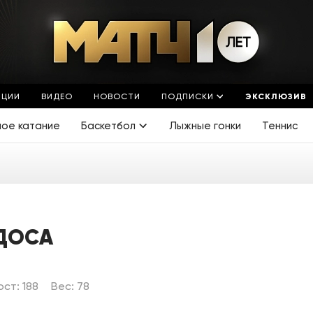
ЯЦИИ
ВИДЕО
НОВОСТИ
ПОДПИСКИ
ЭКСКЛЮЗИВ
ное катание
Баскетбол
Лыжные гонки
Теннис
ДОСА
ост: 188
Вес: 78