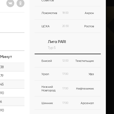
Советов
Локомотив
18:00
Акрон
ЦСКА
20:30
Ростов
Лига PARI
Тур 5
Минут
Енисей
12:00
Текстильщик
38
Урал
17:00
Уфа
79
45
Нижний
17:00
Нефтехимик
Новгород
90
6
Шинник
17:00
Арсенал
90