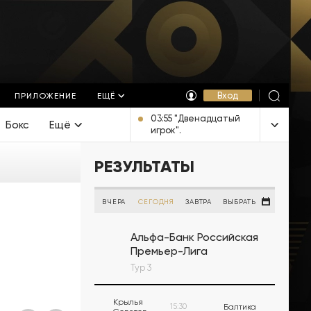
Вход
ПРИЛОЖЕНИЕ
ЕЩЁ
03:55 "Двенадцатый
Бокс
Ещё
игрок".
Документальный
фильм [16+]
РЕЗУЛЬТАТЫ
ВЧЕРА
СЕГОДНЯ
ЗАВТРА
ВЫБРАТЬ
Альфа-Банк Российская
Премьер-Лига
Тур 3
Крылья
15:30
Балтика