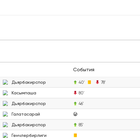
События
Дьярбакирспор
40'
78'
Касымпаша
80'
Дьярбакирспор
46'
Галатасарай
Дьярбакирспор
85'
Генчлербирлиги