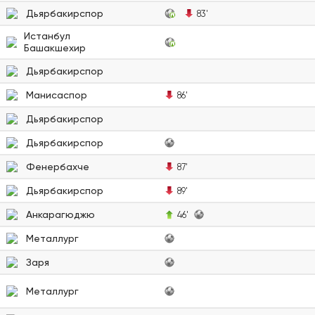
Дьярбакирспор
83'
Истанбул
Башакшехир
Дьярбакирспор
Манисаспор
86'
Дьярбакирспор
Дьярбакирспор
Фенербахче
87'
Дьярбакирспор
89'
Анкарагюджю
46'
Металлург
Заря
Металлург