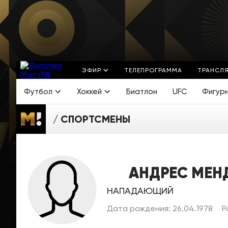
ЭФИР
ТЕЛЕПРОГРАММА
ТРАНСЛ
Футбол
Хоккей
Биатлон
UFC
Фигур
СПОРТСМЕНЫ
АНДРЕС МЕН
НАПАДАЮЩИЙ
Дата рождения: 26.04.1978
Р