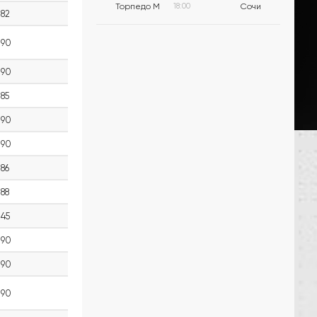
Торпедо М
18:00
Сочи
82
90
90
85
90
90
86
88
45
90
90
90