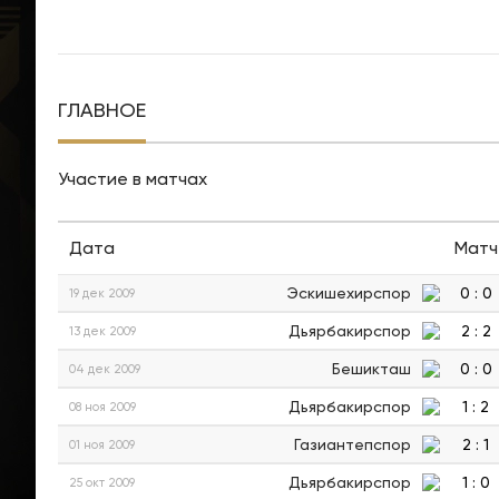
ГЛАВНОЕ
Участие в матчах
Дата
Матч
Эскишехирспор
0
:
0
19 дек 2009
Дьярбакирспор
2
:
2
13 дек 2009
Бешикташ
0
:
0
04 дек 2009
Дьярбакирспор
1
:
2
08 ноя 2009
Газиантепспор
2
:
1
01 ноя 2009
Дьярбакирспор
1
:
0
25 окт 2009