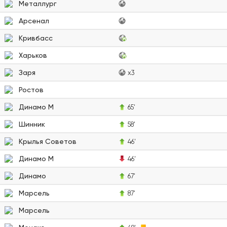
Металлург
Арсенал
Кривбасс
Харьков
Заря
x3
Ростов
Динамо М
65'
Шинник
58'
Крылья Советов
46'
Динамо М
46'
Динамо
67'
Марсель
87'
Марсель