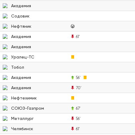
Академия
Содовик
Нефтяник
Академия
61'
Академия
Уралец-ТС
Тобол
Академия
56'
Академия
70'
Нефтехимик
СОЮЗ-Газпром
67'
Металлург
56'
Челябинск
61'