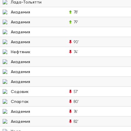
Лада-Тольятти
Академия
78'
Академия
79'
Академия
Академия
90'
Нефтяник
74'
Академия
Академия
Академия
Содовик
57'
Спартак
80'
Академия
76'
Академия
82'