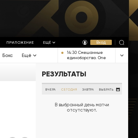
Вход
ПРИЛОЖЕНИЕ
ЕЩЁ
14:30 Смешанные
Бокс
Ещё
единоборства. One
FC. Прямая
трансляция из
РЕЗУЛЬТАТЫ
Таиланда
ВЧЕРА
СЕГОДНЯ
ЗАВТРА
ВЫБРАТЬ
В выбранный день матчи
отсутствуют.