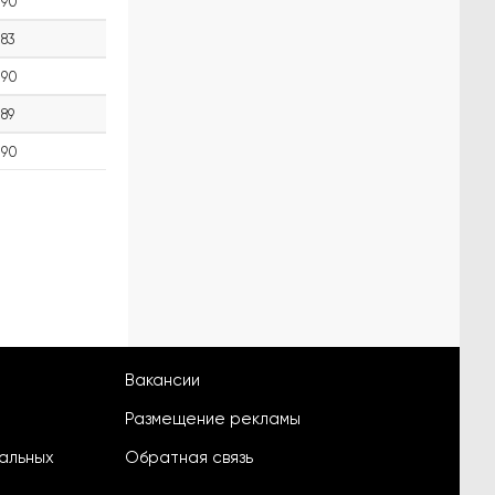
90
83
90
89
90
Вакансии
Размещение рекламы
альных
Обратная связь