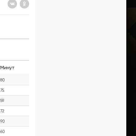
Минут
80
75
59
72
90
60