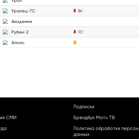
Урал
Уралец-ТС
84'
Академия
Рубин-2
90'
Алнас
Подписки
ция СМИ
Брендбук Матч ТВ
уда
Политика обработки персон
данных