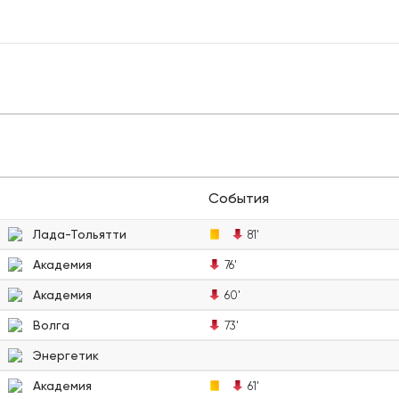
События
Лада-Тольятти
81'
Академия
76'
Академия
60'
Волга
73'
Энергетик
Академия
61'