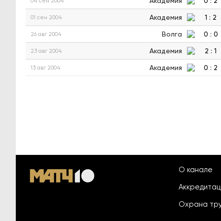
Академия
0
:
2
04 сен 2004
Академия
1
:
2
01 сен 2004
Волга
0
:
0
26 авг 2004
Академия
2
:
1
23 авг 2004
Академия
0
:
2
13 авг 2004
О канале
Аккредита
Охрана тр