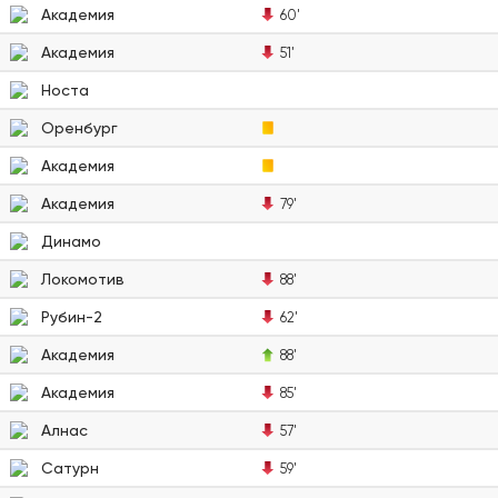
Академия
60'
Академия
51'
Носта
Оренбург
Академия
Академия
79'
Динамо
Локомотив
88'
Рубин-2
62'
Академия
88'
Академия
85'
Алнас
57'
Сатурн
59'