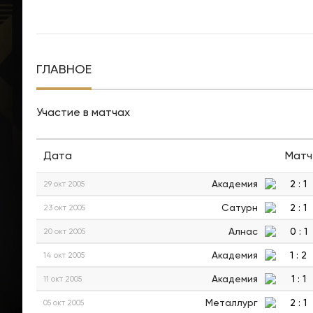
ГЛАВНОЕ
Участие в матчах
Дата
Матч
Академия
2
:
1
29 окт 2005
Сатурн
2
:
1
23 окт 2005
Алнас
0
:
1
20 окт 2005
Академия
1
:
2
14 окт 2005
Академия
1
:
1
11 окт 2005
Металлург
2
:
1
05 окт 2005