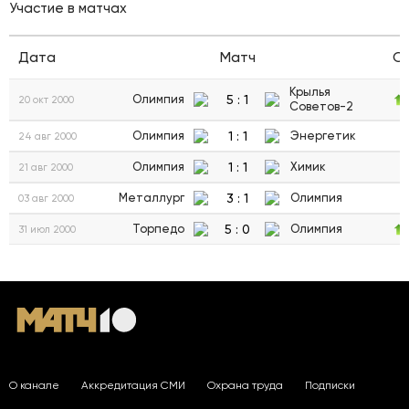
Участие в матчах
Дата
Матч
С
Крылья
5
:
1
Олимпия
20 окт 2000
Советов-2
1
:
1
Олимпия
Энергетик
24 авг 2000
1
:
1
Олимпия
Химик
21 авг 2000
3
:
1
Металлург
Олимпия
03 авг 2000
5
:
0
Торпедо
Олимпия
31 июл 2000
О канале
Аккредитация СМИ
Охрана труда
Подписки