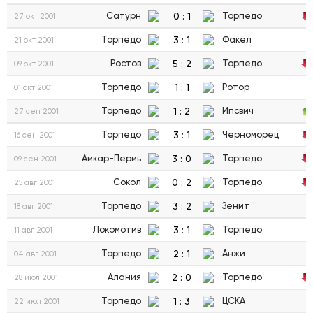
0
:
1
Сатурн
Торпедо
27 окт 2001
3
:
1
Торпедо
Факел
21 окт 2001
5
:
2
Ростов
Торпедо
09 окт 2001
1
:
1
Торпедо
Ротор
01 окт 2001
1
:
2
Торпедо
Ипсвич
27 сен 2001
3
:
1
Торпедо
Черноморец
16 сен 2001
3
:
0
Амкар-Пермь
Торпедо
09 сен 2001
0
:
2
Сокол
Торпедо
25 авг 2001
3
:
2
Торпедо
Зенит
18 авг 2001
3
:
1
Локомотив
Торпедо
11 авг 2001
2
:
1
Торпедо
Анжи
04 авг 2001
2
:
0
Алания
Торпедо
28 июл 2001
1
:
3
Торпедо
ЦСКА
22 июл 2001