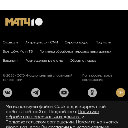
О канале
Аккредитация СМИ
Охрана труда
Подписки
Брендбук Матч ТВ
Политика обработки персональных данных
Вакансии
Размещение рекламы
Обратная связь
© 2026 «ООО «Национальный спортивный
Пользовательское
телеканал»
соглашение
18+
На сайте применяются рекомендательные технологии. Подробнее
Мы используем файлы Сookie для корректной
в
Правилах применения рекомендательных технологий.
работы веб-сайта. Подробнее в
Политике
обработки персональных данных.
и
Средство массовой информации сетевое издание «www.matchtv.ru»
зарегистрировано Федеральной службой по надзору в сфере связи,
Пользовательском соглашении.
Нажмите на кнопку
информационных технологий и массовых коммуникаций (Роскомнадзор).
«Хорошо», если Вы согласны на использование
Свидетельство о регистрации средства массовой информации ЭЛ № ФС 77 - 72390