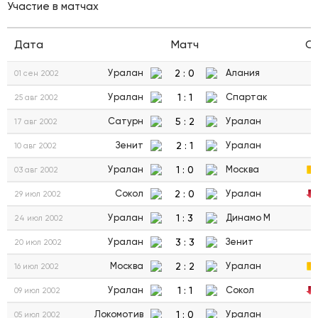
Участие в матчах
Дата
Матч
С
2
:
0
Уралан
Алания
01 сен 2002
1
:
1
Уралан
Спартак
25 авг 2002
5
:
2
Сатурн
Уралан
17 авг 2002
2
:
1
Зенит
Уралан
10 авг 2002
1
:
0
Уралан
Москва
03 авг 2002
2
:
0
Сокол
Уралан
29 июл 2002
1
:
3
Уралан
Динамо М
24 июл 2002
3
:
3
Уралан
Зенит
20 июл 2002
2
:
2
Москва
Уралан
16 июл 2002
1
:
1
Уралан
Сокол
09 июл 2002
1
:
0
Локомотив
Уралан
05 июл 2002