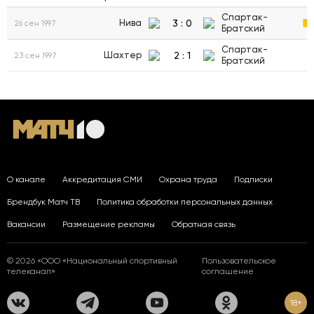
Спартак-
3
:
0
Нива
26 сен 1997
Братский
Спартак-
2
:
1
Шахтер
23 сен 1997
Братский
О канале
Аккредитация СМИ
Охрана труда
Подписки
Брендбук Матч ТВ
Политика обработки персональных данных
Вакансии
Размещение рекламы
Обратная связь
© 2026 «ООО «Национальный спортивный
Пользовательское
телеканал»
соглашение
18+