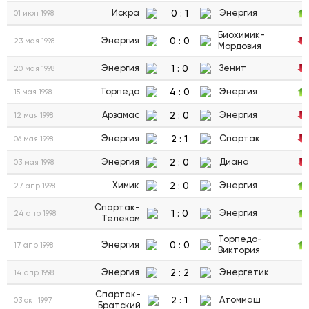
0
:
1
Искра
Энергия
01 июн 1998
Биохимик-
0
:
0
Энергия
23 мая 1998
Мордовия
1
:
0
Энергия
Зенит
20 мая 1998
4
:
0
Торпедо
Энергия
15 мая 1998
2
:
0
Арзамас
Энергия
12 мая 1998
2
:
1
Энергия
Спартак
06 мая 1998
2
:
0
Энергия
Диана
03 мая 1998
2
:
0
Химик
Энергия
27 апр 1998
Спартак-
1
:
0
Энергия
24 апр 1998
Телеком
Торпедо-
0
:
0
Энергия
17 апр 1998
Виктория
2
:
2
Энергия
Энергетик
14 апр 1998
Спартак-
2
:
1
Атоммаш
03 окт 1997
Братский