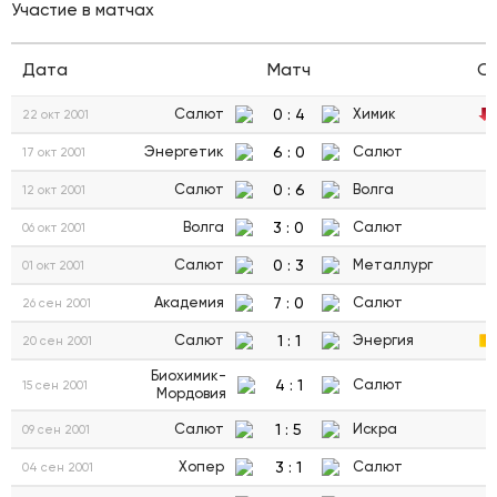
Участие в матчах
Дата
Матч
С
0
:
4
Салют
Химик
22 окт 2001
6
:
0
Энергетик
Салют
17 окт 2001
0
:
6
Салют
Волга
12 окт 2001
3
:
0
Волга
Салют
06 окт 2001
0
:
3
Салют
Металлург
01 окт 2001
7
:
0
Академия
Салют
26 сен 2001
1
:
1
Салют
Энергия
20 сен 2001
Биохимик-
4
:
1
Салют
15 сен 2001
Мордовия
1
:
5
Салют
Искра
09 сен 2001
3
:
1
Хопер
Салют
04 сен 2001