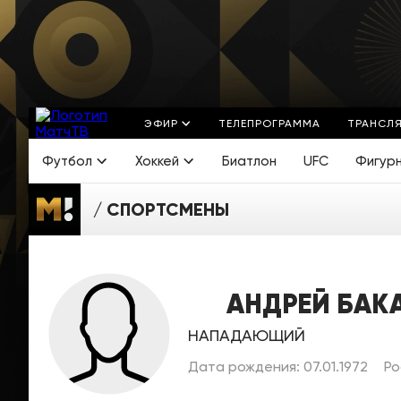
ЭФИР
ТЕЛЕПРОГРАММА
ТРАНСЛ
Футбол
Хоккей
Биатлон
UFC
Фигур
СПОРТСМЕНЫ
АНДРЕЙ БАК
НАПАДАЮЩИЙ
Дата рождения: 07.01.1972
Ро