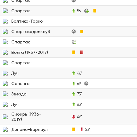
Спартак
Спартак
56'
Балтика-Тарко
Спортакадемклуб
Спартак
Волга (1957-2017)
Спартак
Луч
46'
Селенга
69'
Звезда
73'
Луч
83'
Сибирь (1936-
46'
2019)
Динамо-Барнаул
53'