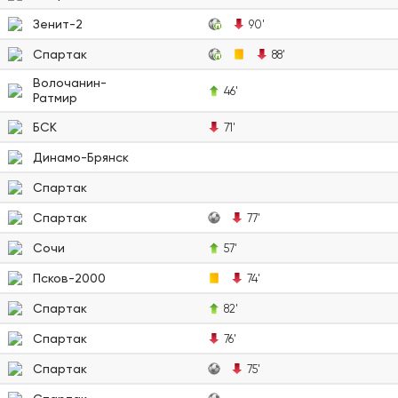
Зенит-2
90'
Спартак
88'
Волочанин-
46'
Ратмир
БСК
71'
Динамо-Брянск
Спартак
Спартак
77'
Сочи
57'
Псков-2000
74'
Спартак
82'
Спартак
76'
Спартак
75'