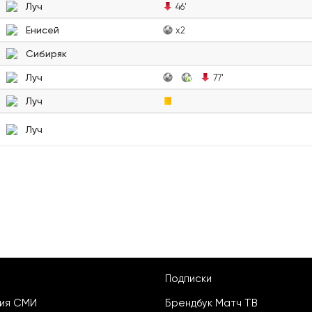
Луч
46'
Енисей
x2
Сибиряк
Луч
77'
Луч
Луч
Подписки
ция СМИ
Брендбук Матч ТВ