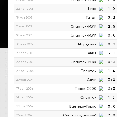
Ника
1
:
0
22 мая 2005
Титан
2
:
3
19 мая 2005
Спартак-МЖК
2
:
5
11 мая 2005
Спартак-МЖК
0
:
0
08 мая 2005
Мордовия
0
:
2
30 апр 2005
Зенит
2
:
1
27 апр 2005
Спартак-МЖК
0
:
3
22 апр 2005
Спартак
1
:
4
27 сен 2004
Сочи
3
:
0
20 сен 2004
Псков-2000
3
:
0
17 сен 2004
Спартак
1
:
2
09 сен 2004
Балтика-Тарко
0
:
0
22 авг 2004
Спортакадемклуб
2
:
0
19 авг 2004