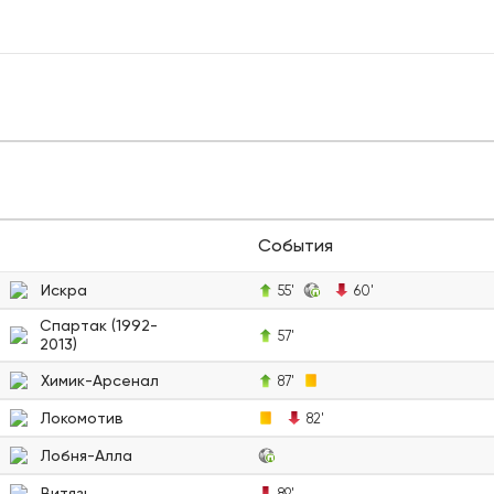
События
Искра
55'
60'
Спартак (1992-
57'
2013)
Химик-Арсенал
87'
Локомотив
82'
Лобня-Алла
Витязь
89'