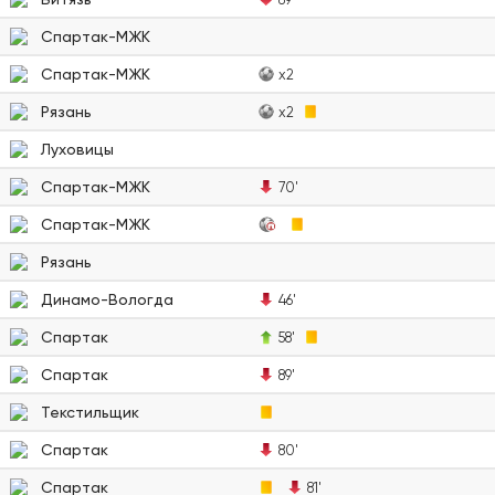
Спартак-МЖК
Спартак-МЖК
x2
Рязань
x2
Луховицы
Спартак-МЖК
70'
Спартак-МЖК
Рязань
Динамо-Вологда
46'
Спартак
58'
Спартак
89'
Текстильщик
Спартак
80'
Спартак
81'