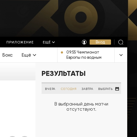
Вход
ПРИЛОЖЕНИЕ
ЕЩЁ
09:55 Чемпионат
Бокс
Ещё
Европы по водным
видам спорта.
Открытая вода.
РЕЗУЛЬТАТЫ
Женщины 3 км. Прямая
трансляция из
Франции
ВЧЕРА
СЕГОДНЯ
ЗАВТРА
ВЫБРАТЬ
В выбранный день матчи
отсутствуют.