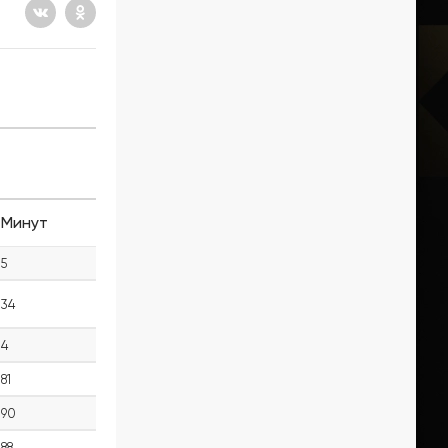
Минут
5
34
4
81
90
88