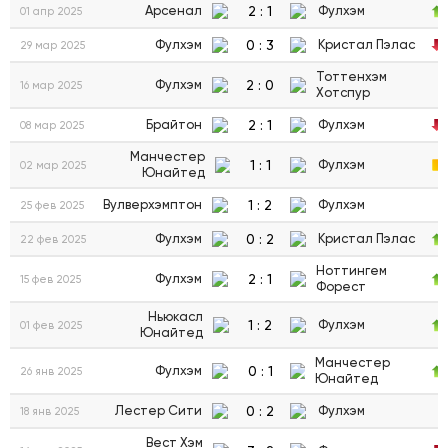
2
:
1
Арсенал
Фулхэм
01 апр 2025
0
:
3
Фулхэм
Кристал Пэлас
29 мар 2025
Тоттенхэм
2
:
0
Фулхэм
16 мар 2025
Хотспур
2
:
1
Брайтон
Фулхэм
08 мар 2025
Манчестер
1
:
1
Фулхэм
02 мар 2025
Юнайтед
1
:
2
Вулверхэмптон
Фулхэм
25 фев 2025
0
:
2
Фулхэм
Кристал Пэлас
22 фев 2025
Ноттингем
2
:
1
Фулхэм
15 фев 2025
Форест
Ньюкасл
1
:
2
Фулхэм
01 фев 2025
Юнайтед
Манчестер
0
:
1
Фулхэм
26 янв 2025
Юнайтед
0
:
2
Лестер Сити
Фулхэм
18 янв 2025
Вест Хэм