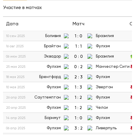
Участие в матчах
Дата
Матч
С
1
:
0
Боливия
Бразилия
10 сен 2025
1
:
1
Брайтон
Фулхэм
16 авг 2025
0
:
0
Эквадор
Бразилия
06 июн 2025
0
:
2
Фулхэм
Манчестер Сити
25 мая 2025
2
:
3
Брентфорд
Фулхэм
18 мая 2025
1
:
3
Фулхэм
Эвертон
10 мая 2025
1
:
2
Саутгемптон
Фулхэм
26 апр 2025
1
:
2
Фулхэм
Челси
20 апр 2025
1
:
0
Борнмут
Фулхэм
14 апр 2025
3
:
2
Фулхэм
Ливерпуль
06 апр 2025