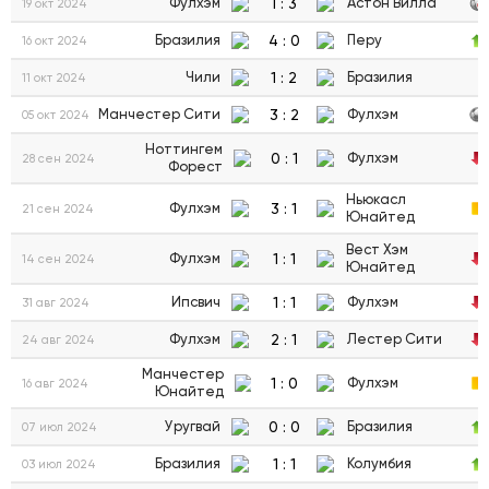
1
:
3
Фулхэм
Астон Вилла
19 окт 2024
4
:
0
Бразилия
Перу
16 окт 2024
1
:
2
Чили
Бразилия
11 окт 2024
3
:
2
Манчестер Сити
Фулхэм
05 окт 2024
Ноттингем
0
:
1
Фулхэм
28 сен 2024
Форест
Ньюкасл
3
:
1
Фулхэм
21 сен 2024
Юнайтед
Вест Хэм
1
:
1
Фулхэм
14 сен 2024
Юнайтед
1
:
1
Ипсвич
Фулхэм
31 авг 2024
2
:
1
Фулхэм
Лестер Сити
24 авг 2024
Манчестер
1
:
0
Фулхэм
16 авг 2024
Юнайтед
0
:
0
Уругвай
Бразилия
07 июл 2024
1
:
1
Бразилия
Колумбия
03 июл 2024