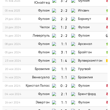
3
:
2
Фулхэм
14 янв 2025
Юнайтед
2
:
2
Фулхэм
Ипсвич
05 янв 2025
2
:
2
Фулхэм
Борнмут
29 дек 2024
1
:
2
Челси
Фулхэм
26 дек 2024
2
:
2
Ливерпуль
Фулхэм
14 дек 2024
1
:
1
Фулхэм
Арсенал
08 дек 2024
3
:
1
Фулхэм
Брайтон
05 дек 2024
1
:
4
Фулхэм
Вулверхэмптон
23 ноя 2024
1
:
1
Бразилия
Уругвай
20 ноя 2024
1
:
1
Венесуэла
Бразилия
14 ноя 2024
0
:
2
Кристал Пэлас
Фулхэм
09 ноя 2024
2
:
1
Фулхэм
Брентфорд
04 ноя 2024
1
:
1
Эвертон
Фулхэм
26 окт 2024