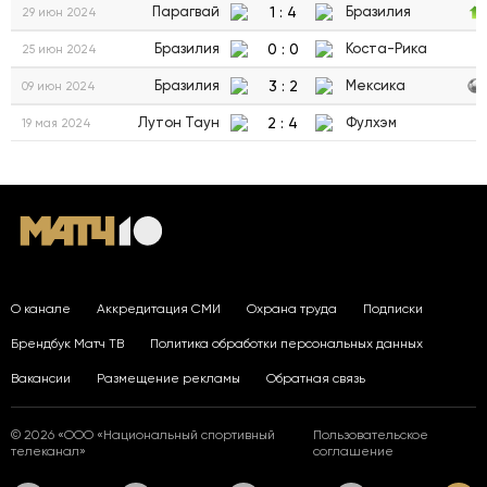
1
:
4
Парагвай
Бразилия
29 июн 2024
0
:
0
Бразилия
Коста-Рика
25 июн 2024
3
:
2
Бразилия
Мексика
09 июн 2024
2
:
4
Лутон Таун
Фулхэм
19 мая 2024
О канале
Аккредитация СМИ
Охрана труда
Подписки
Брендбук Матч ТВ
Политика обработки персональных данных
Вакансии
Размещение рекламы
Обратная связь
© 2026 «ООО «Национальный спортивный
Пользовательское
телеканал»
соглашение