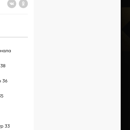
инала
 38
р 36
35
ур 33