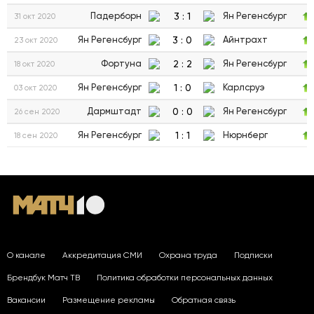
3
:
1
Падерборн
Ян Регенсбург
31 окт 2020
3
:
0
Ян Регенсбург
Айнтрахт
23 окт 2020
2
:
2
Фортуна
Ян Регенсбург
18 окт 2020
1
:
0
Ян Регенсбург
Карлсруэ
03 окт 2020
0
:
0
Дармштадт
Ян Регенсбург
26 сен 2020
1
:
1
Ян Регенсбург
Нюрнберг
18 сен 2020
О канале
Аккредитация СМИ
Охрана труда
Подписки
Брендбук Матч ТВ
Политика обработки персональных данных
Вакансии
Размещение рекламы
Обратная связь