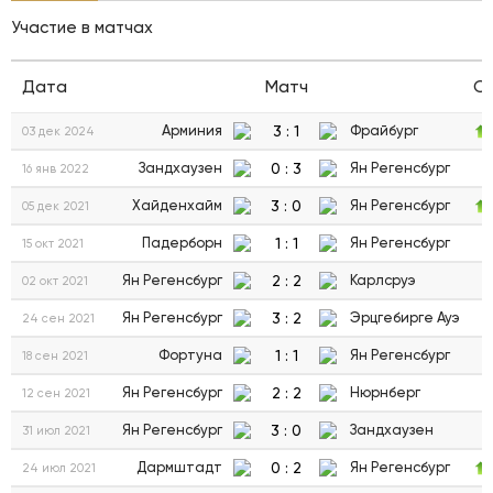
Участие в матчах
Дата
Матч
С
3
:
1
Арминия
Фрайбург
03 дек 2024
0
:
3
Зандхаузен
Ян Регенсбург
16 янв 2022
3
:
0
Хайденхайм
Ян Регенсбург
05 дек 2021
1
:
1
Падерборн
Ян Регенсбург
15 окт 2021
2
:
2
Ян Регенсбург
Карлсруэ
02 окт 2021
3
:
2
Ян Регенсбург
Эрцгебирге Ауэ
24 сен 2021
1
:
1
Фортуна
Ян Регенсбург
18 сен 2021
2
:
2
Ян Регенсбург
Нюрнберг
12 сен 2021
3
:
0
Ян Регенсбург
Зандхаузен
31 июл 2021
0
:
2
Дармштадт
Ян Регенсбург
24 июл 2021