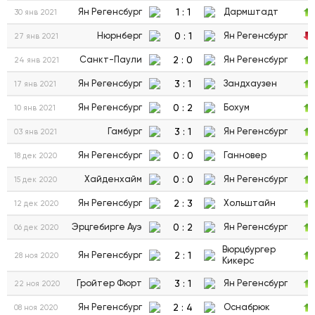
1
:
1
Ян Регенсбург
Дармштадт
30 янв 2021
0
:
1
Нюрнберг
Ян Регенсбург
27 янв 2021
2
:
0
Санкт-Паули
Ян Регенсбург
24 янв 2021
3
:
1
Ян Регенсбург
Зандхаузен
17 янв 2021
0
:
2
Ян Регенсбург
Бохум
10 янв 2021
3
:
1
Гамбург
Ян Регенсбург
03 янв 2021
0
:
0
Ян Регенсбург
Ганновер
18 дек 2020
0
:
0
Хайденхайм
Ян Регенсбург
15 дек 2020
2
:
3
Ян Регенсбург
Хольштайн
12 дек 2020
0
:
2
Эрцгебирге Ауэ
Ян Регенсбург
06 дек 2020
Вюрцбургер
2
:
1
Ян Регенсбург
28 ноя 2020
Кикерс
3
:
1
Гройтер Фюрт
Ян Регенсбург
22 ноя 2020
2
:
4
Ян Регенсбург
Оснабрюк
08 ноя 2020