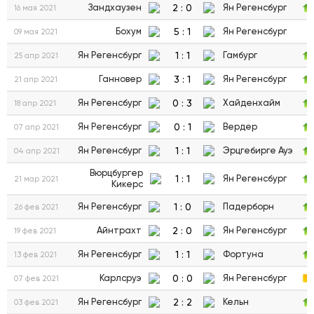
2
:
0
Зандхаузен
Ян Регенсбург
16 мая 2021
5
:
1
Бохум
Ян Регенсбург
09 мая 2021
1
:
1
Ян Регенсбург
Гамбург
25 апр 2021
3
:
1
Ганновер
Ян Регенсбург
21 апр 2021
0
:
3
Ян Регенсбург
Хайденхайм
18 апр 2021
0
:
1
Ян Регенсбург
Вердер
07 апр 2021
1
:
1
Ян Регенсбург
Эрцгебирге Ауэ
04 апр 2021
Вюрцбургер
1
:
1
Ян Регенсбург
21 мар 2021
Кикерс
1
:
0
Ян Регенсбург
Падерборн
26 фев 2021
2
:
0
Айнтрахт
Ян Регенсбург
19 фев 2021
1
:
1
Ян Регенсбург
Фортуна
13 фев 2021
0
:
0
Карлсруэ
Ян Регенсбург
07 фев 2021
2
:
2
Ян Регенсбург
Кельн
03 фев 2021