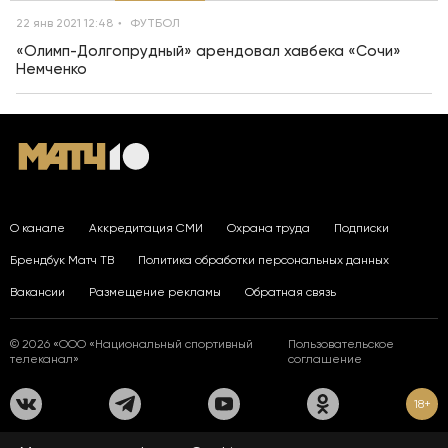
22 янв 2021 12:48
ФУТБОЛ
«Олимп-Долгопрудный» арендовал хавбека «Сочи»
Немченко
О канале
Аккредитация СМИ
Охрана труда
Подписки
Брендбук Матч ТВ
Политика обработки персональных данных
Вакансии
Размещение рекламы
Обратная связь
© 2026 «ООО «Национальный спортивный
Пользовательское
телеканал»
соглашение
18+
На сайте применяются рекомендательные технологии. Подробнее