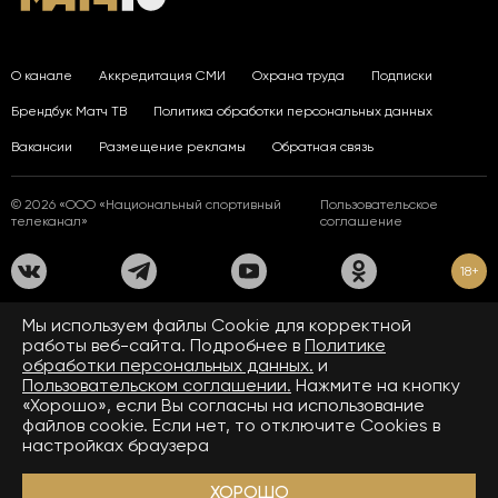
О канале
Аккредитация СМИ
Охрана труда
Подписки
Брендбук Матч ТВ
Политика обработки персональных данных
Вакансии
Размещение рекламы
Обратная связь
© 2026 «ООО «Национальный спортивный
Пользовательское
телеканал»
соглашение
18+
На сайте применяются рекомендательные технологии. Подробнее
Мы используем файлы Сookie для корректной
в
Правилах применения рекомендательных технологий.
работы веб-сайта. Подробнее в
Политике
обработки персональных данных.
и
Средство массовой информации сетевое издание «www.matchtv.ru»
зарегистрировано Федеральной службой по надзору в сфере связи,
Пользовательском соглашении.
Нажмите на кнопку
информационных технологий и массовых коммуникаций (Роскомнадзор).
«Хорошо», если Вы согласны на использование
Свидетельство о регистрации средства массовой информации ЭЛ № ФС 77 - 72390
файлов cookie. Если нет, то отключите Cookies в
от 28.02.2018. Название — www.matchtv.ru.
Учредитель (соучредители) СМИ сетевого издания «www.matchtv.ru»: ООО
настройках браузера
«Национальный спортивный телеканал», главный редактор СМИ сетевого издания
«www.matchtv.ru»: Конов В.А., номер телефона редакции СМИ сетевого издания
«www.matchtv.ru»: +7 (495) 653 84 19, адрес электронной почты редакции СМИ
ХОРОШО
сетевого издания «www.matchtv.ru»:
matchtv@matchtv.ru