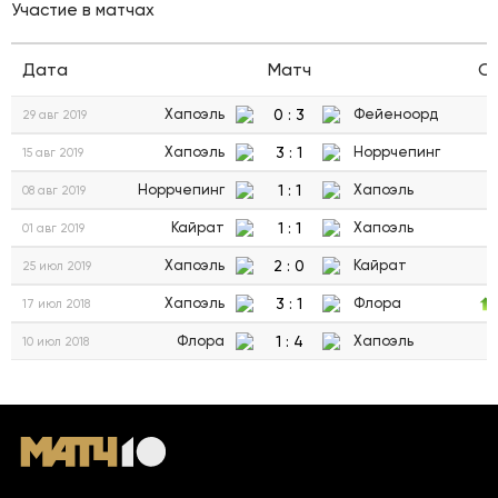
Участие в матчах
Дата
Матч
С
0
:
3
Хапоэль
Фейеноорд
29 авг 2019
3
:
1
Хапоэль
Норрчепинг
15 авг 2019
1
:
1
Норрчепинг
Хапоэль
08 авг 2019
1
:
1
Кайрат
Хапоэль
01 авг 2019
2
:
0
Хапоэль
Кайрат
25 июл 2019
3
:
1
Хапоэль
Флора
17 июл 2018
1
:
4
Флора
Хапоэль
10 июл 2018