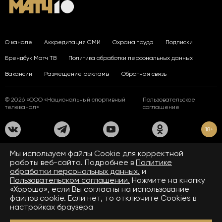
О канале
Аккредитация СМИ
Охрана труда
Подписки
Брендбук Матч ТВ
Политика обработки персональных данных
Вакансии
Размещение рекламы
Обратная связь
© 2026 «ООО «Национальный спортивный
Пользовательское
телеканал»
соглашение
18+
На сайте применяются рекомендательные технологии. Подробнее
Мы используем файлы Сookie для корректной
в
Правилах применения рекомендательных технологий.
работы веб-сайта. Подробнее в
Политике
обработки персональных данных.
и
Средство массовой информации сетевое издание «www.matchtv.ru»
зарегистрировано Федеральной службой по надзору в сфере связи,
Пользовательском соглашении.
Нажмите на кнопку
информационных технологий и массовых коммуникаций (Роскомнадзор).
«Хорошо», если Вы согласны на использование
Свидетельство о регистрации средства массовой информации ЭЛ № ФС 77 - 72390
файлов cookie. Если нет, то отключите Cookies в
от 28.02.2018. Название — www.matchtv.ru.
Учредитель (соучредители) СМИ сетевого издания «www.matchtv.ru»: ООО
настройках браузера
«Национальный спортивный телеканал», главный редактор СМИ сетевого издания
«www.matchtv.ru»: Конов В.А., номер телефона редакции СМИ сетевого издания