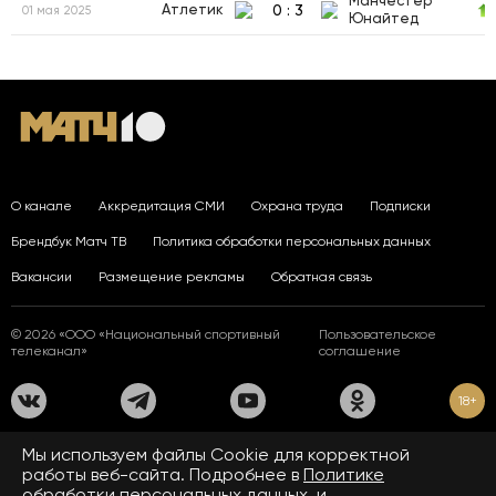
Манчестер
0
:
3
Атлетик
01 мая 2025
Юнайтед
О канале
Аккредитация СМИ
Охрана труда
Подписки
Брендбук Матч ТВ
Политика обработки персональных данных
Вакансии
Размещение рекламы
Обратная связь
© 2026 «ООО «Национальный спортивный
Пользовательское
телеканал»
соглашение
18+
На сайте применяются рекомендательные технологии. Подробнее
Мы используем файлы Сookie для корректной
в
Правилах применения рекомендательных технологий.
работы веб-сайта. Подробнее в
Политике
обработки персональных данных.
и
Средство массовой информации сетевое издание «www.matchtv.ru»