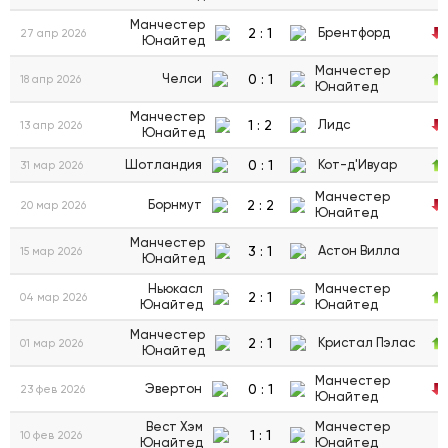
Манчестер
2
:
1
Брентфорд
27 апр 2026
Юнайтед
Манчестер
0
:
1
Челси
18 апр 2026
Юнайтед
Манчестер
1
:
2
Лидс
13 апр 2026
Юнайтед
0
:
1
Шотландия
Кот-д'Ивуар
31 мар 2026
Манчестер
2
:
2
Борнмут
20 мар 2026
Юнайтед
Манчестер
3
:
1
Астон Вилла
15 мар 2026
Юнайтед
Ньюкасл
Манчестер
2
:
1
04 мар 2026
Юнайтед
Юнайтед
Манчестер
2
:
1
Кристал Пэлас
01 мар 2026
Юнайтед
Манчестер
0
:
1
Эвертон
23 фев 2026
Юнайтед
Вест Хэм
Манчестер
1
:
1
10 фев 2026
Юнайтед
Юнайтед