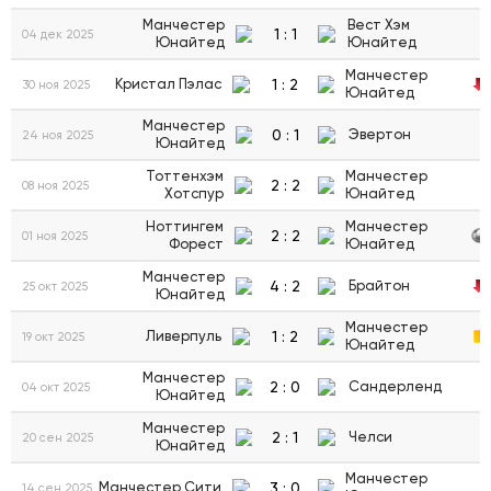
Манчестер
Вест Хэм
1
:
1
04 дек 2025
Юнайтед
Юнайтед
Манчестер
1
:
2
Кристал Пэлас
30 ноя 2025
Юнайтед
Манчестер
0
:
1
Эвертон
24 ноя 2025
Юнайтед
Тоттенхэм
Манчестер
2
:
2
08 ноя 2025
Хотспур
Юнайтед
Ноттингем
Манчестер
2
:
2
01 ноя 2025
Форест
Юнайтед
Манчестер
4
:
2
Брайтон
25 окт 2025
Юнайтед
Манчестер
1
:
2
Ливерпуль
19 окт 2025
Юнайтед
Манчестер
2
:
0
Сандерленд
04 окт 2025
Юнайтед
Манчестер
2
:
1
Челси
20 сен 2025
Юнайтед
Манчестер
3
:
0
Манчестер Сити
14 сен 2025