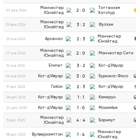
Манчестер
Тоттенхэм
2
:
0
07 фев 2026
Юнайтед
Хотспур
Манчестер
3
:
2
Фулхэм
01 фев 2026
Юнайтед
Манчестер
2
:
3
Арсенал
25 янв 2026
Юнайтед
Манчестер
2
:
0
Манчестер Сити
17 янв 2026
Юнайтед
3
:
2
Египет
Кот-д'Ивуар
10 янв 2026
3
:
0
Кот-д'Ивуар
Буркина-Фасо
06 янв 2026
2
:
3
Габон
Кот-д'Ивуар
31 дек 2025
1
:
1
Кот-д'Ивуар
Камерун
28 дек 2025
1
:
0
Кот-д'Ивуар
Мозамбик
24 дек 2025
Манчестер
4
:
4
Борнмут
15 дек 2025
Юнайтед
Манчестер
1
:
4
Вулверхэмптон
08 дек 2025
Юнайтед