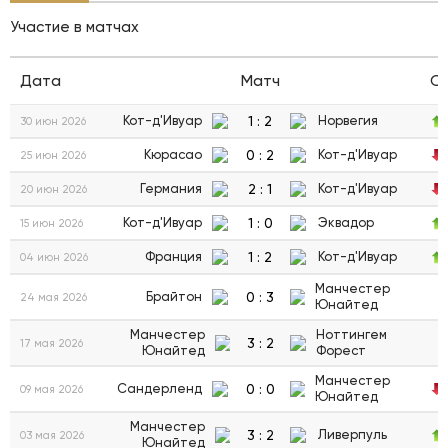
Участие в матчах
Дата
Матч
С
1
:
2
Кот-д'Ивуар
Норвегия
30 июн 2026
0
:
2
Кюрасао
Кот-д'Ивуар
25 июн 2026
2
:
1
Германия
Кот-д'Ивуар
20 июн 2026
1
:
0
Кот-д'Ивуар
Эквадор
15 июн 2026
1
:
2
Франция
Кот-д'Ивуар
04 июн 2026
Манчестер
0
:
3
Брайтон
24 мая 2026
Юнайтед
Манчестер
Ноттингем
3
:
2
17 мая 2026
Юнайтед
Форест
Манчестер
0
:
0
Сандерленд
09 мая 2026
Юнайтед
Манчестер
3
:
2
Ливерпуль
03 мая 2026
Юнайтед